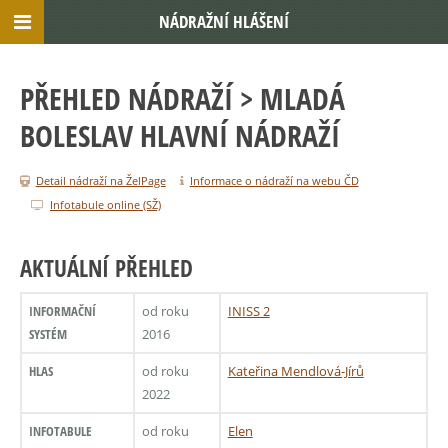
NÁDRAŽNÍ HLÁŠENÍ
PŘEHLED NÁDRAŽÍ
> MLADÁ
BOLESLAV HLAVNÍ NÁDRAŽÍ
Detail nádraží na ŽelPage
Informace o nádraží na webu ČD
Infotabule online (SŽ)
AKTUÁLNÍ PŘEHLED
INFORMAČNÍ
od roku
INISS 2
SYSTÉM
2016
HLAS
od roku
Kateřina Mendlová-Jírů
2022
INFOTABULE
od roku
Elen