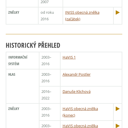
2007
ZNĚLKY
od roku
INISS obecná znělka
2016
(začátek)
HISTORICKÝ PŘEHLED
INFORMAČNÍ
2003–
HaVIS 1
SYSTÉM
2016
HLAS
2003–
Alexandr Postler
2016
2016–
Danuše Klichová
2022
ZNĚLKY
2003–
HaVIS obecná znělka
2016
(konec)
2003–
HaVIS obecná znělka