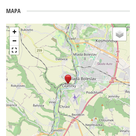
MAPA
+
−