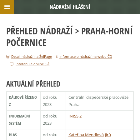
NÁDRAŽNÍ HLÁŠENÍ
PŘEHLED NÁDRAŽÍ
> PRAHA-HORNÍ
POČERNICE
Detail nádraží na ŽelPage
Informace o nádraží na webu ČD
Infotabule online (SŽ)
AKTUÁLNÍ PŘEHLED
DÁLKOVĚ ŘÍZENO
od roku
Centrální dispečerské pracoviště
Z
2023
Praha
INFORMAČNÍ
od roku
INISS 2
SYSTÉM
2023
HLAS
od roku
Kateřina Mendlová-Jírů