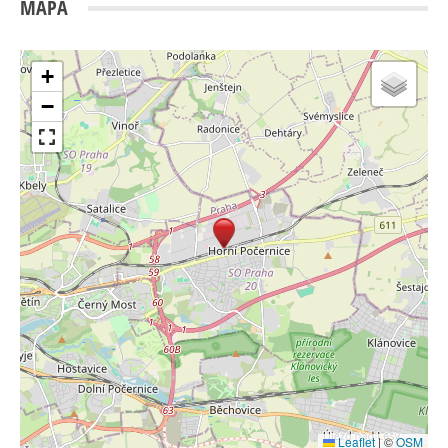
MAPA
+
−
Leaflet
|
©
OSM