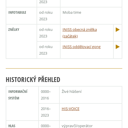
2023
INFOTABULE
od roku
Moba time
2023
ZNĚLKY
od roku
INISS obecná znělka
2023
(začátek)
od roku
INISS oddělovací gong
2023
HISTORICKÝ PŘEHLED
INFORMAČNÍ
0000–
Živé hlášení
SYSTÉM
2016
2016–
HIS-VOICE
2023
HLAS
0000–
výpravčí/operátor