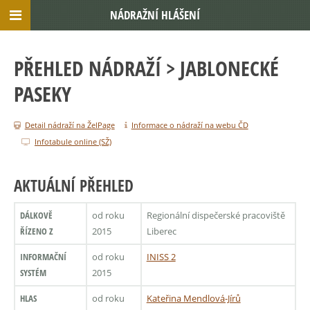
NÁDRAŽNÍ HLÁŠENÍ
PŘEHLED NÁDRAŽÍ
> JABLONECKÉ
PASEKY
Detail nádraží na ŽelPage
Informace o nádraží na webu ČD
Infotabule online (SŽ)
AKTUÁLNÍ PŘEHLED
DÁLKOVĚ
od roku
Regionální dispečerské pracoviště
ŘÍZENO Z
2015
Liberec
INFORMAČNÍ
od roku
INISS 2
SYSTÉM
2015
HLAS
od roku
Kateřina Mendlová-Jírů