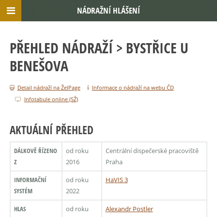
NÁDRAŽNÍ HLÁŠENÍ
PŘEHLED NÁDRAŽÍ
> BYSTŘICE U
BENEŠOVA
Detail nádraží na ŽelPage
Informace o nádraží na webu ČD
Infotabule online (SŽ)
AKTUÁLNÍ PŘEHLED
DÁLKOVĚ ŘÍZENO
od roku
Centrální dispečerské pracoviště
Z
2016
Praha
INFORMAČNÍ
od roku
HaVIS 3
SYSTÉM
2022
HLAS
od roku
Alexandr Postler