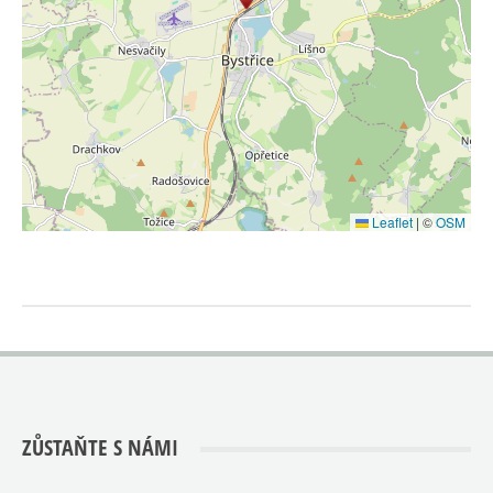
Leaflet
|
©
OSM
ZŮSTAŇTE S NÁMI