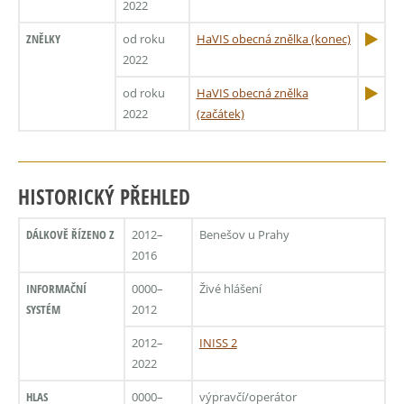
2022
ZNĚLKY
od roku
HaVIS obecná znělka (konec)
2022
od roku
HaVIS obecná znělka
2022
(začátek)
HISTORICKÝ PŘEHLED
DÁLKOVĚ ŘÍZENO Z
2012–
Benešov u Prahy
2016
INFORMAČNÍ
0000–
Živé hlášení
SYSTÉM
2012
2012–
INISS 2
2022
HLAS
0000–
výpravčí/operátor