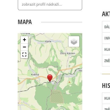
AK
MAPA
DÁL
INF
+
−
HLA
ZNĚ
HI
HLA
ZNĚ