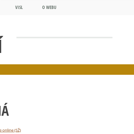
VISL
O WEBU
Í
NÁ
e online (SŽ)