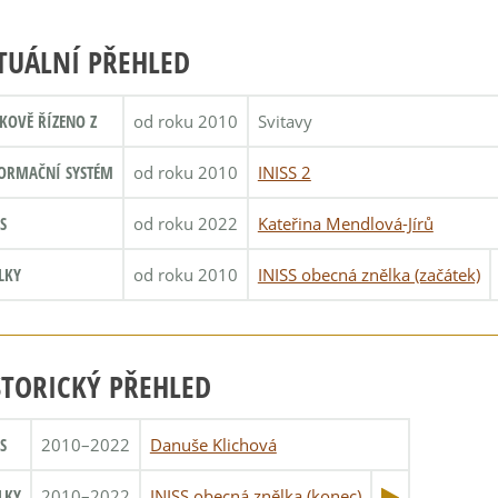
TUÁLNÍ PŘEHLED
KOVĚ ŘÍZENO Z
od roku 2010
Svitavy
ORMAČNÍ SYSTÉM
od roku 2010
INISS 2
S
od roku 2022
Kateřina Mendlová-Jírů
LKY
od roku 2010
INISS obecná znělka (začátek)
STORICKÝ PŘEHLED
S
2010–2022
Danuše Klichová
LKY
2010–2022
INISS obecná znělka (konec)