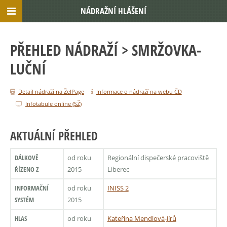
NÁDRAŽNÍ HLÁŠENÍ
PŘEHLED NÁDRAŽÍ
> SMRŽOVKA-
LUČNÍ
Detail nádraží na ŽelPage
Informace o nádraží na webu ČD
Infotabule online (SŽ)
AKTUÁLNÍ PŘEHLED
DÁLKOVĚ
od roku
Regionální dispečerské pracoviště
ŘÍZENO Z
2015
Liberec
INFORMAČNÍ
od roku
INISS 2
SYSTÉM
2015
HLAS
od roku
Kateřina Mendlová-Jírů