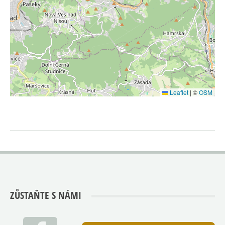
Leaflet
|
©
OSM
ZŮSTAŇTE S NÁMI