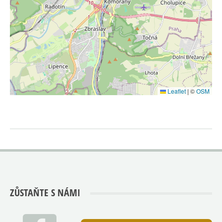
Leaflet
|
©
OSM
ZŮSTAŇTE S NÁMI