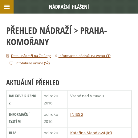
NÁDRAŽNÍ HLÁŠENÍ
PŘEHLED NÁDRAŽÍ
> PRAHA-
KOMOŘANY
Detail nádraží na ŽelPage
Informace o nádraží na webu ČD
Infotabule online (SŽ)
AKTUÁLNÍ PŘEHLED
DÁLKOVĚ ŘÍZENO
od roku
Vrané nad Vltavou
Z
2016
INFORMAČNÍ
od roku
INISS 2
SYSTÉM
2016
HLAS
od roku
Kateřina Mendlová-Jírů