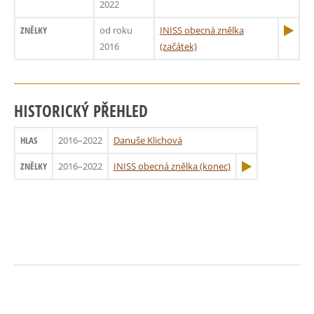
2022
ZNĚLKY
od roku
INISS obecná znělka
2016
(začátek)
HISTORICKÝ PŘEHLED
HLAS
2016–2022
Danuše Klichová
ZNĚLKY
2016–2022
INISS obecná znělka (konec)