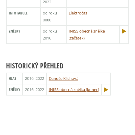
2022
INFOTABULE
od roku
Elektročas
0000
ZNĚLKY
od roku
INISS obecná znělka
2016
(začátek)
HISTORICKÝ PŘEHLED
HLAS
2016–2022
Danuše Klichová
ZNĚLKY
2016–2022
INISS obecná znělka (konec)