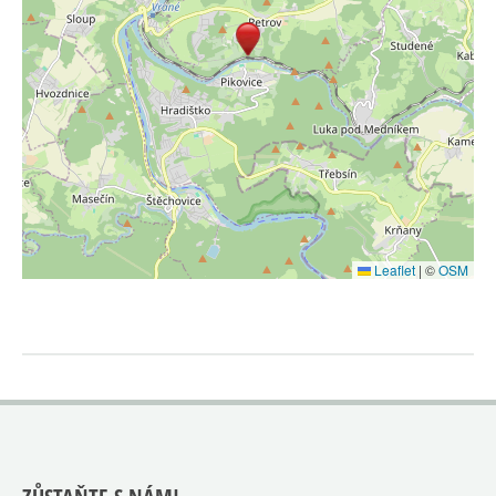
Leaflet
|
©
OSM