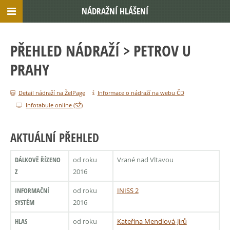
NÁDRAŽNÍ HLÁŠENÍ
PŘEHLED NÁDRAŽÍ
> PETROV U
PRAHY
Detail nádraží na ŽelPage
Informace o nádraží na webu ČD
Infotabule online (SŽ)
AKTUÁLNÍ PŘEHLED
DÁLKOVĚ ŘÍZENO
od roku
Vrané nad Vltavou
Z
2016
INFORMAČNÍ
od roku
INISS 2
SYSTÉM
2016
HLAS
od roku
Kateřina Mendlová-Jírů