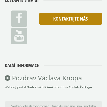
ZŮSTAŇTE S NÁMI
KONTAKTUJTE NÁS
DALŠÍ INFORMACE
Pozdrav Václava Knopa
Webový portál
Nádražní hlášení
provozuje
Spolek ŽelPage
.
Veškerý obsah tohoto webu (není-li uvedeno jinak) podléhá