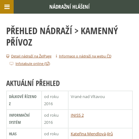
NÁDRAŽNÍ HLÁŠENÍ
PŘEHLED NÁDRAŽÍ
> KAMENNÝ
PŘÍVOZ
Detail nádraží na ŽelPage
Informace o nádraží na webu ČD
Infotabule online (SŽ)
AKTUÁLNÍ PŘEHLED
DÁLKOVĚ ŘÍZENO
od roku
Vrané nad Vltavou
Z
2016
INFORMAČNÍ
od roku
INISS 2
SYSTÉM
2016
HLAS
od roku
Kateřina Mendlová-Jírů