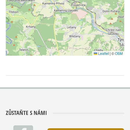
Leaflet
|
©
OSM
ZŮSTAŇTE S NÁMI