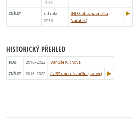
2022
ZNĚLKY
od roku
INISS obecná znělka
2016
(začátek)
HISTORICKÝ PŘEHLED
HLAS
2016–2022
Danuše Klichová
ZNĚLKY
2016–2022
INISS obecná znělka (konec)