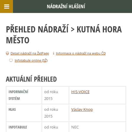
NÁDRAŽNÍ HLÁŠENÍ
PŘEHLED NÁDRAŽÍ
> KUTNÁ HORA
MĚSTO
Detail nádraží na ŽelPage
Informace o nádraží na webu ČD
Infotabule online (SŽ)
AKTUÁLNÍ PŘEHLED
INFORMAČNÍ
od roku
HIS-VOICE
SYSTÉM
2015
HLAS
od roku
Václav Knop
2015
INFOTABULE
od roku
NEC