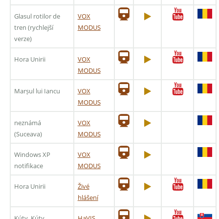
Glasul rotilor de
VOX
tren (rychlejší
MODUS
verze)
Hora Unirii
VOX
MODUS
Marșul lui Iancu
VOX
MODUS
neznámá
VOX
(Suceava)
MODUS
Windows XP
VOX
notifikace
MODUS
Hora Unirii
Živé
hlášení
Kúty, Kúty
HaVIS