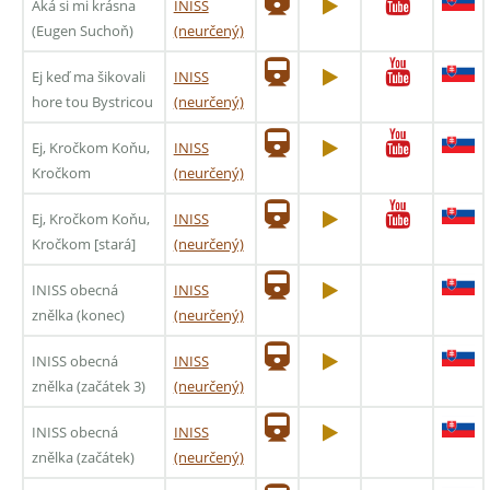
Aká si mi krásna
INISS
(Eugen Suchoň)
(neurčený)
Ej keď ma šikovali
INISS
hore tou Bystricou
(neurčený)
Ej, Kročkom Koňu,
INISS
Kročkom
(neurčený)
Ej, Kročkom Koňu,
INISS
Kročkom [stará]
(neurčený)
INISS obecná
INISS
znělka (konec)
(neurčený)
INISS obecná
INISS
znělka (začátek 3)
(neurčený)
INISS obecná
INISS
znělka (začátek)
(neurčený)