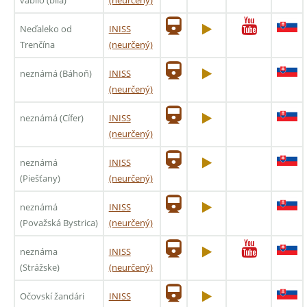
Neďaleko od
INISS
Trenčína
(neurčený)
neznámá (Báhoň)
INISS
(neurčený)
neznámá (Cífer)
INISS
(neurčený)
neznámá
INISS
(Piešťany)
(neurčený)
neznámá
INISS
(Považská Bystrica)
(neurčený)
neznáma
INISS
(Strážske)
(neurčený)
Očovskí žandári
INISS