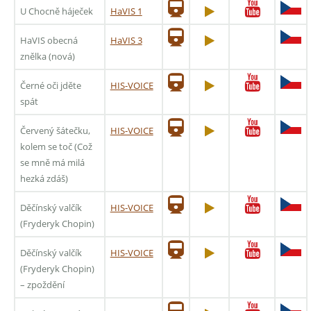
U Chocně háječek
HaVIS 1
HaVIS obecná
HaVIS 3
znělka (nová)
Černé oči jděte
HIS-VOICE
spát
Červený šátečku,
HIS-VOICE
kolem se toč (Což
se mně má milá
hezká zdáš)
Děčínský valčík
HIS-VOICE
(Fryderyk Chopin)
Děčínský valčík
HIS-VOICE
(Fryderyk Chopin)
– zpoždění