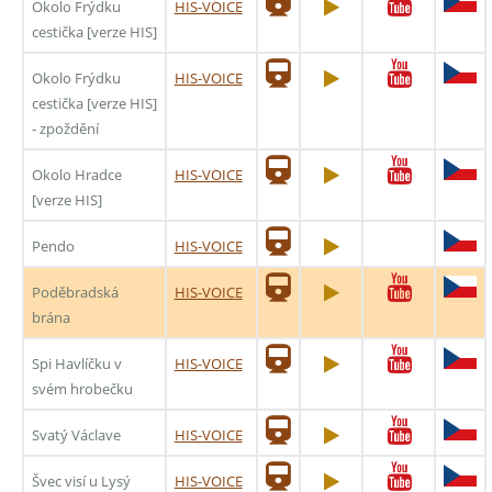
Okolo Frýdku
HIS-VOICE
cestička [verze HIS]
Okolo Frýdku
HIS-VOICE
cestička [verze HIS]
- zpoždění
Okolo Hradce
HIS-VOICE
[verze HIS]
Pendo
HIS-VOICE
Poděbradská
HIS-VOICE
brána
Spi Havlíčku v
HIS-VOICE
svém hrobečku
Svatý Václave
HIS-VOICE
Švec visí u Lysý
HIS-VOICE