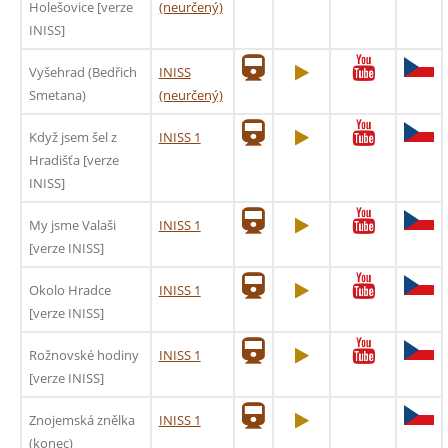
Holešovice [verze
(neurčený)
INISS]
Vyšehrad (Bedřich
INISS
Smetana)
(neurčený)
Když jsem šel z
INISS 1
Hradišťa [verze
INISS]
My jsme Valaši
INISS 1
[verze INISS]
Okolo Hradce
INISS 1
[verze INISS]
Rožnovské hodiny
INISS 1
[verze INISS]
Znojemská znělka
INISS 1
(konec)