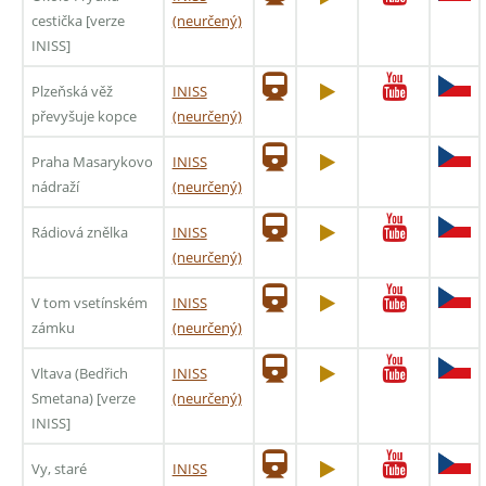
cestička [verze
(neurčený)
INISS]
Plzeňská věž
INISS
převyšuje kopce
(neurčený)
Praha Masarykovo
INISS
nádraží
(neurčený)
Rádiová znělka
INISS
(neurčený)
V tom vsetínském
INISS
zámku
(neurčený)
Vltava (Bedřich
INISS
Smetana) [verze
(neurčený)
INISS]
Vy, staré
INISS