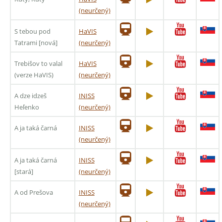
(neurčený)
S tebou pod
HaVIS
Tatrami [nová]
(neurčený)
Trebišov to valal
HaVIS
(verze HaVIS)
(neurčený)
A dze idzeš
INISS
Heľenko
(neurčený)
A ja taká čarná
INISS
(neurčený)
A ja taká čarná
INISS
[stará]
(neurčený)
A od Prešova
INISS
(neurčený)