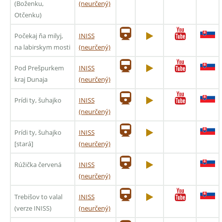
(Boženku,
(neurčený)
Otčenku)
Počekaj ňa milyj,
INISS
na labirskym mosti
(neurčený)
Pod Prešpurkem
INISS
kraj Dunaja
(neurčený)
Prídi ty, šuhajko
INISS
(neurčený)
Prídi ty, šuhajko
INISS
[stará]
(neurčený)
Rúžička červená
INISS
(neurčený)
Trebišov to valal
INISS
(verze INISS)
(neurčený)