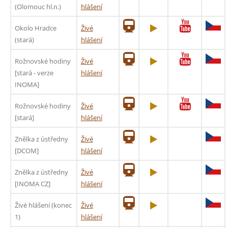
(Olomouc hl.n.)
hlášení
Okolo Hradce
Živé
(stará)
hlášení
Rožnovské hodiny
Živé
[stará - verze
hlášení
INOMA]
Rožnovské hodiny
Živé
[stará]
hlášení
Znělka z ústředny
Živé
[DCOM]
hlášení
Znělka z ústředny
Živé
[INOMA CZ]
hlášení
Živé hlášení (konec
Živé
1)
hlášení