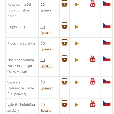
Když jsem já šel
ČD
tou Putimskou
Speaker
bránou
Plugin - ICQ
ČD
Speaker
Protivínská znělka
ČD
Speaker
The Piano Sonata
ČD
No 16 in C major
Speaker
(W. A. Mozart)
Vy, staré
ČD
Holešovice [verze
Speaker
ČD Speaker]
Vyletěla holubička
ČD
ze skály
Speaker