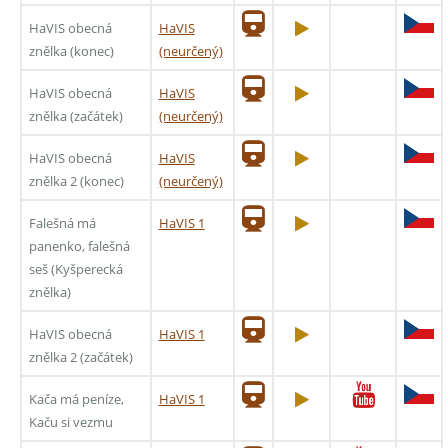
HaVIS obecná
HaVIS
znělka (konec)
(neurčený)
HaVIS obecná
HaVIS
znělka (začátek)
(neurčený)
HaVIS obecná
HaVIS
znělka 2 (konec)
(neurčený)
Falešná má
HaVIS 1
panenko, falešná
seš (Kyšperecká
znělka)
HaVIS obecná
HaVIS 1
znělka 2 (začátek)
Kača má peníze,
HaVIS 1
Kaču si vezmu