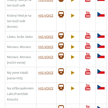
ten boží svět
Krásný hled je na
HIS-VOICE
ten boží svět
(konec)
Lásko, bože, lásko
HIS-VOICE
Moravo, Moravo
HIS-VOICE
Moravo, Moravo
HIS-VOICE
[noční verze]
My jsme Valaši
HIS-VOICE
[verze HIS]
Na stříbropěnném
HIS-VOICE
Labi (František
Kmoch)