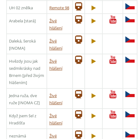
UH 02 znělka
Remote 98
Arabela [stará]
Živé
hlášení
Daleká, šeroká
Živé
[INOMA]
hlášení
Hvězdy jsou jak
Živé
sedmikrásky nad
hlášení
Brnem [před živým
hlášením]
Jedna ruža, dve
Živé
ruže [INOMA CZ]
hlášení
Když jsem šel z
Živé
Hradišťa
hlášení
neznámá
Živé