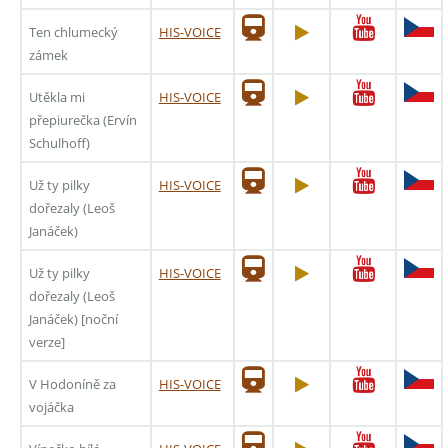
Ten chlumecký
HIS-VOICE
zámek
Utěkla mi
HIS-VOICE
přepiurečka (Ervín
Schulhoff)
Už ty pilky
HIS-VOICE
dořezaly (Leoš
Janáček)
Už ty pilky
HIS-VOICE
dořezaly (Leoš
Janáček) [noční
verze]
V Hodoníně za
HIS-VOICE
vojáčka