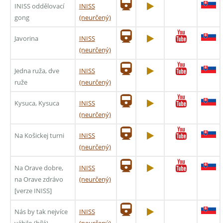
INISS oddělovací
INISS
gong
(neurčený)
Javorina
INISS
(neurčený)
Jedna ruža, dve
INISS
ruže
(neurčený)
Kysuca, Kysuca
INISS
(neurčený)
Na Košickej turni
INISS
(neurčený)
Na Orave dobre,
INISS
na Orave zdrávo
(neurčený)
[verze INISS]
Nás by tak nejvíce
INISS
vábilo (bílá)
(neurčený)