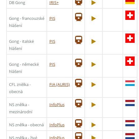
DB Gong
IRIS+
Gong - francouzské
PIS
hlášení
Gong - italské
PIS
hlášení
Gong - německé
PIS
hlášení
CFL znělka -
FIA (AURIS)
obecná
NS znělka -
InfoPlus
mezinárodní
NS znělka - obecná
InfoPlus
NS znělka - živé
InfoPlus