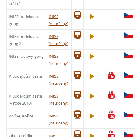
krátká
INISS oddělovací
INISS
gong
(neurčený)
INISS oddělovací
INISS
gong 2
(neurčený)
INISS rádiový gong
INISS
(neurčený)
K Budějicům cesta
INISS
(neurčený)
K Budějicům cesta
INISS
[v roce 2010]
(neurčený)
Kolíne, Kolíne
INISS
(neurčený)
Okolo Frýdku
INISS