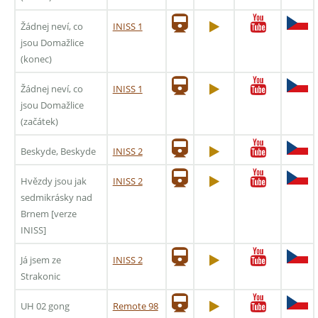
Žádnej neví, co
INISS 1
jsou Domažlice
(konec)
Žádnej neví, co
INISS 1
jsou Domažlice
(začátek)
Beskyde, Beskyde
INISS 2
Hvězdy jsou jak
INISS 2
sedmikrásky nad
Brnem [verze
INISS]
Já jsem ze
INISS 2
Strakonic
UH 02 gong
Remote 98