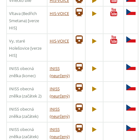
Vínečko bílé
HIS-VOICE
Vltava (Bedřich
HIS-VOICE
Smetana) [verze
HIS]
Vy, staré
HIS-VOICE
Holešovice [verze
HIS]
INISS obecná
INISS
znělka (konec)
(neurčený)
INISS obecná
INISS
znělka (začátek 2)
(neurčený)
INISS obecná
INISS
znělka (začátek)
(neurčený)
INISS obecná
INISS
znělka (začátek)
(neurčený)