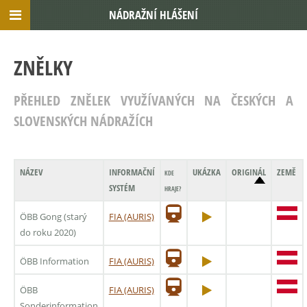
NÁDRAŽNÍ HLÁŠENÍ
ZNĚLKY
PŘEHLED ZNĚLEK VYUŽÍVANÝCH NA ČESKÝCH A
SLOVENSKÝCH NÁDRAŽÍCH
NÁZEV
INFORMAČNÍ
UKÁZKA
ORIGINÁL
ZEMĚ
KDE
SYSTÉM
HRAJE?
ÖBB Gong (starý
FIA (AURIS)
do roku 2020)
ÖBB Information
FIA (AURIS)
ÖBB
FIA (AURIS)
Sonderinformation