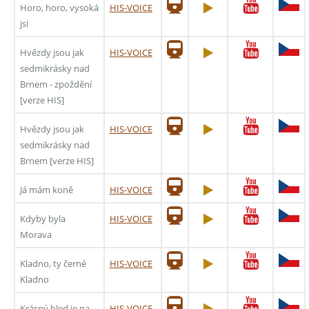
Horo, horo, vysoká
HIS-VOICE
jsi
Hvězdy jsou jak
HIS-VOICE
sedmikrásky nad
Brnem - zpoždění
[verze HIS]
Hvězdy jsou jak
HIS-VOICE
sedmikrásky nad
Brnem [verze HIS]
Já mám koně
HIS-VOICE
Kdyby byla
HIS-VOICE
Morava
Kladno, ty černé
HIS-VOICE
Kladno
Krásný hled je na
HIS-VOICE