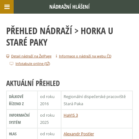
NÁDRAŽNÍ HLÁŠENÍ
PŘEHLED NÁDRAŽÍ
> HORKA U
STARÉ PAKY
Detail nádraží na ŽelPage
Informace o nádraží na webu ČD
Infotabule online (SŽ)
AKTUÁLNÍ PŘEHLED
DÁLKOVĚ
od roku
Regionální dispečerské pracoviště
ŘÍZENO Z
2016
Stará Paka
INFORMAČNÍ
od roku
HaVIS 3
SYSTÉM
2025
HLAS
od roku
Alexandr Postler