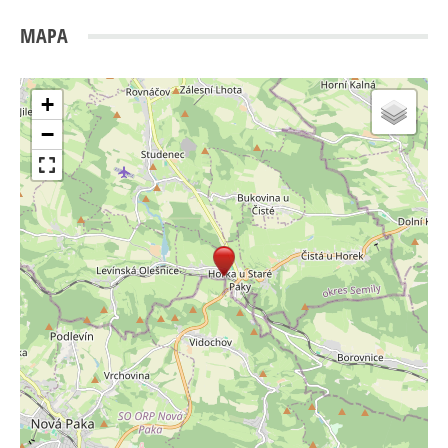
MAPA
+
−