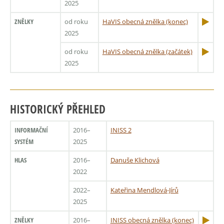
2025
ZNĚLKY
od roku
HaVIS obecná znělka (konec)
2025
od roku
HaVIS obecná znělka (začátek)
2025
HISTORICKÝ PŘEHLED
INFORMAČNÍ
2016–
INISS 2
SYSTÉM
2025
HLAS
2016–
Danuše Klichová
2022
2022–
Kateřina Mendlová-Jírů
2025
ZNĚLKY
2016–
INISS obecná znělka (konec)