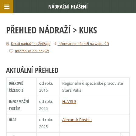
NÁDRAŽNÍ HLÁŠENÍ
PŘEHLED NÁDRAŽÍ
> KUKS
Detail nádraží na ŽelPage
Informace o nádraží na webu ČD
Infotabule online (SŽ)
AKTUÁLNÍ PŘEHLED
DÁLKOVĚ
od roku
Regionální dispečerské pracoviště
ŘÍZENO Z
2016
Stará Paka
INFORMAČNÍ
od roku
HaVIS 3
SYSTÉM
2025
HLAS
od roku
Alexandr Postler
2025