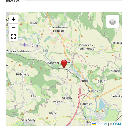
+
−
Leaflet
|
©
OSM