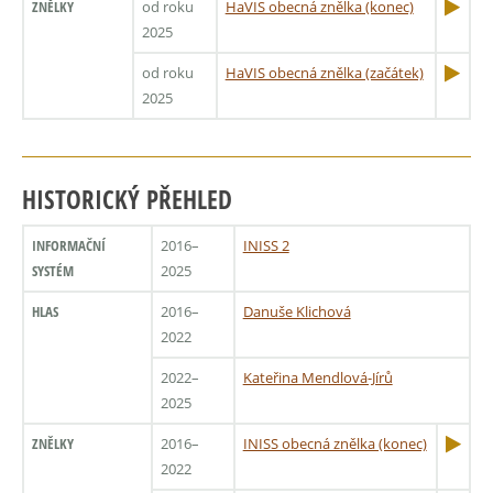
ZNĚLKY
od roku
HaVIS obecná znělka (konec)
2025
od roku
HaVIS obecná znělka (začátek)
2025
HISTORICKÝ PŘEHLED
INFORMAČNÍ
2016–
INISS 2
SYSTÉM
2025
HLAS
2016–
Danuše Klichová
2022
2022–
Kateřina Mendlová-Jírů
2025
ZNĚLKY
2016–
INISS obecná znělka (konec)
2022