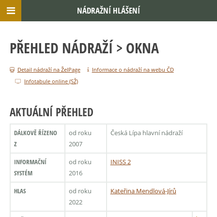
NÁDRAŽNÍ HLÁŠENÍ
PŘEHLED NÁDRAŽÍ
> OKNA
Detail nádraží na ŽelPage
Informace o nádraží na webu ČD
Infotabule online (SŽ)
AKTUÁLNÍ PŘEHLED
DÁLKOVĚ ŘÍZENO
od roku
Česká Lípa hlavní nádraží
Z
2007
INFORMAČNÍ
od roku
INISS 2
SYSTÉM
2016
HLAS
od roku
Kateřina Mendlová-Jírů
2022