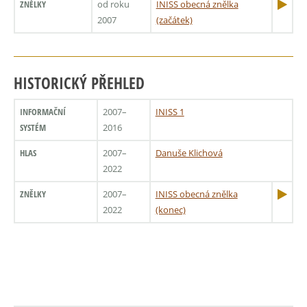
ZNĚLKY
od roku
INISS obecná znělka
2007
(začátek)
HISTORICKÝ PŘEHLED
INFORMAČNÍ
2007–
INISS 1
SYSTÉM
2016
HLAS
2007–
Danuše Klichová
2022
ZNĚLKY
2007–
INISS obecná znělka
2022
(konec)