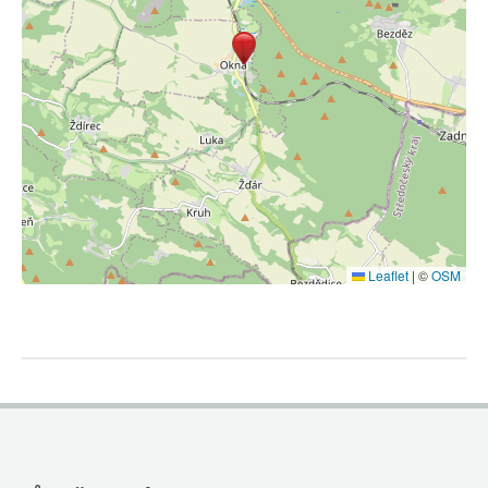
Leaflet
|
©
OSM