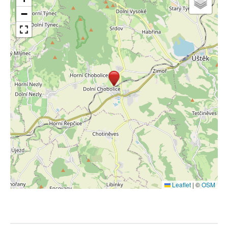
−
Leaflet
|
©
OSM