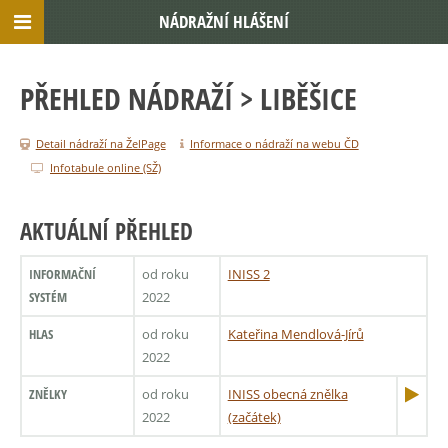
NÁDRAŽNÍ HLÁŠENÍ
PŘEHLED NÁDRAŽÍ
> LIBĚŠICE
Detail nádraží na ŽelPage
Informace o nádraží na webu ČD
Infotabule online (SŽ)
AKTUÁLNÍ PŘEHLED
INFORMAČNÍ
od roku
INISS 2
SYSTÉM
2022
HLAS
od roku
Kateřina Mendlová-Jírů
2022
ZNĚLKY
od roku
INISS obecná znělka
2022
(začátek)