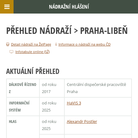
NÁDRAŽNÍ HLÁŠENÍ
PŘEHLED NÁDRAŽÍ
> PRAHA-LIBEŇ
Detail nádraží na ŽelPage
Informace o nádraží na webu ČD
Infotabule online (SŽ)
AKTUÁLNÍ PŘEHLED
DÁLKOVĚ ŘÍZENO
od roku
Centrální dispečerské pracoviště
Z
2017
Praha
INFORMAČNÍ
od roku
HaVIS 3
SYSTÉM
2025
HLAS
od roku
Alexandr Postler
2025