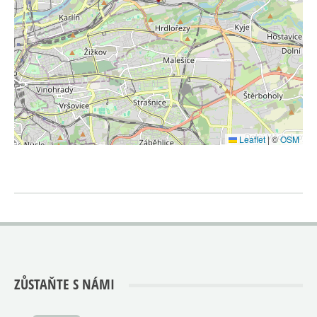
Leaflet
|
©
OSM
ZŮSTAŇTE S NÁMI