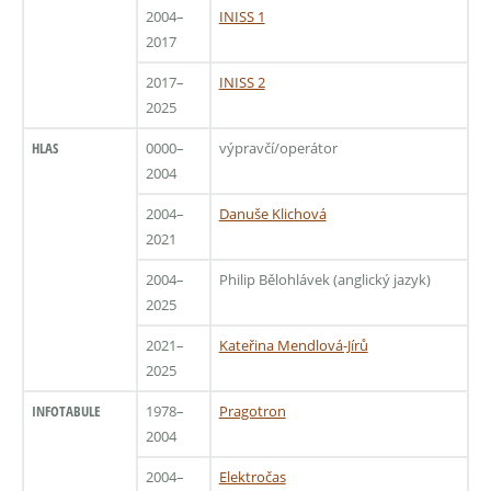
2004–
INISS 1
2017
2017–
INISS 2
2025
HLAS
0000–
výpravčí/operátor
2004
2004–
Danuše Klichová
2021
2004–
Philip Bělohlávek (anglický jazyk)
2025
2021–
Kateřina Mendlová-Jírů
2025
INFOTABULE
1978–
Pragotron
2004
2004–
Elektročas