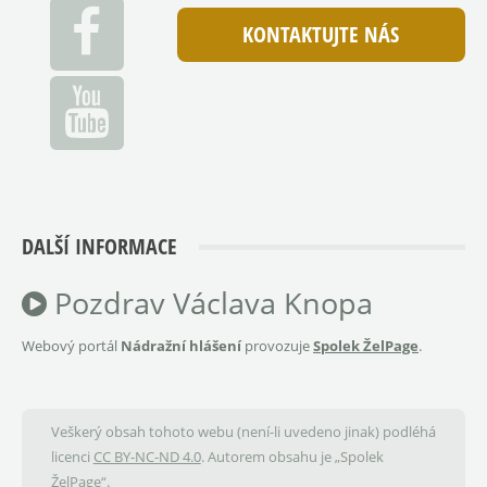
KONTAKTUJTE NÁS
DALŠÍ INFORMACE
Pozdrav Václava Knopa
Webový portál
Nádražní hlášení
provozuje
Spolek ŽelPage
.
Veškerý obsah tohoto webu (není-li uvedeno jinak) podléhá
licenci
CC BY-NC-ND 4.0
. Autorem obsahu je „Spolek
ŽelPage“.