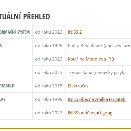
TUÁLNÍ PŘEHLED
ORMAČNÍ SYSTÉM
od roku 2023
INISS 2
S
od roku 1999
Philip Bělohlávek (anglický jazy
od roku 2023
Kateřina Mendlová-Jírů
od roku 2023
Tomáš Káňa (německý jazyk)
OTABULE
od roku 2015
Elektročas
LKY
od roku 1999
INISS obecná znělka (začátek)
od roku 2023
INISS oddělovací gong