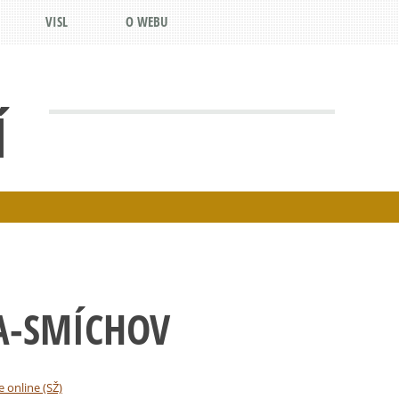
VISL
O WEBU
Í
A-SMÍCHOV
e online (SŽ)