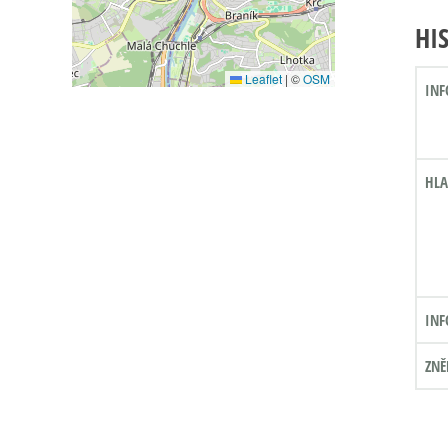
HI
Leaflet
|
©
OSM
INF
HLA
INF
ZNĚ