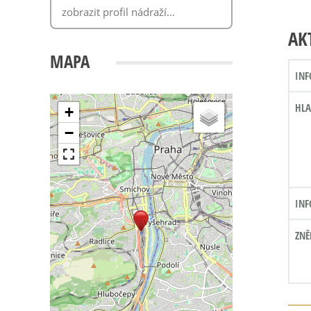
AK
MAPA
INF
HLA
+
−
INF
ZNĚ