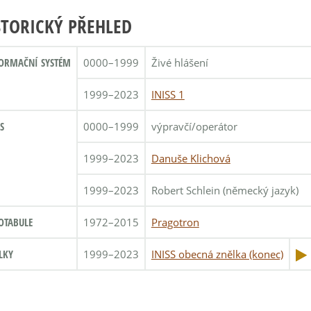
STORICKÝ PŘEHLED
ORMAČNÍ SYSTÉM
0000–1999
Živé hlášení
1999–2023
INISS 1
S
0000–1999
výpravčí/operátor
1999–2023
Danuše Klichová
1999–2023
Robert Schlein (německý jazyk)
OTABULE
1972–2015
Pragotron
LKY
1999–2023
INISS obecná znělka (konec)