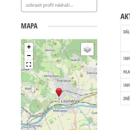
AK
MAPA
DÁL
+
−
INF
HLA
INF
ZNĚ