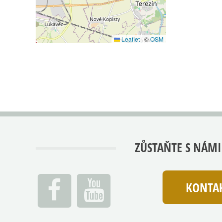
Leaflet
|
©
OSM
ZŮSTAŇTE S NÁMI
KONTAK