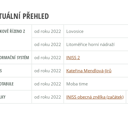
TUÁLNÍ PŘEHLED
KOVĚ ŘÍZENO Z
od roku 2022
Lovosice
od roku 2022
Litoměřice horní nádraží
ORMAČNÍ SYSTÉM
od roku 2022
INISS 2
S
od roku 2022
Kateřina Mendlová-Jírů
OTABULE
od roku 2022
Moba time
LKY
od roku 2022
INISS obecná znělka (začátek)