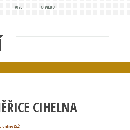
VISL
O WEBU
Í
ĚŘICE CIHELNA
e online (SŽ)