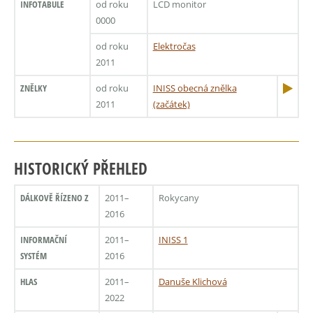
INFOTABULE
od roku
LCD monitor
0000
od roku
Elektročas
2011
ZNĚLKY
od roku
INISS obecná znělka
2011
(začátek)
HISTORICKÝ PŘEHLED
DÁLKOVĚ ŘÍZENO Z
2011–
Rokycany
2016
INFORMAČNÍ
2011–
INISS 1
SYSTÉM
2016
HLAS
2011–
Danuše Klichová
2022