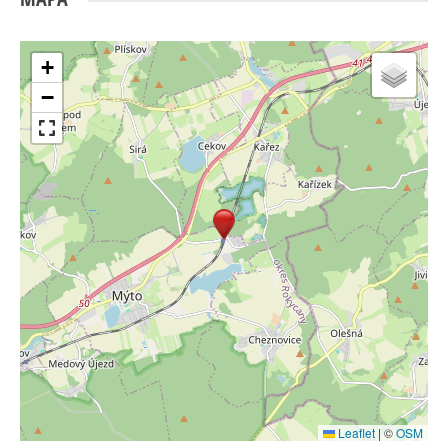
+
−
Leaflet
|
©
OSM