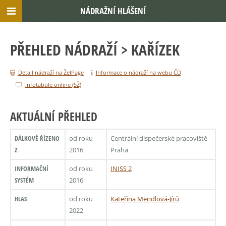
NÁDRAŽNÍ HLÁŠENÍ
PŘEHLED NÁDRAŽÍ
> KAŘÍZEK
Detail nádraží na ŽelPage
Informace o nádraží na webu ČD
Infotabule online (SŽ)
AKTUÁLNÍ PŘEHLED
DÁLKOVĚ ŘÍZENO
od roku
Centrální dispečerské pracoviště
Z
2016
Praha
INFORMAČNÍ
od roku
INISS 2
SYSTÉM
2016
HLAS
od roku
Kateřina Mendlová-Jírů
2022