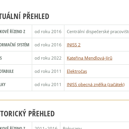
TUÁLNÍ PŘEHLED
KOVĚ ŘÍZENO Z
od roku 2016
Centrální dispečerské pracoviš
ORMAČNÍ SYSTÉM
od roku 2016
INISS 2
S
od roku 2022
Kateřina Mendlová-Jírů
OTABULE
od roku 2011
Elektročas
LKY
od roku 2011
INISS obecná znělka (začátek)
STORICKÝ PŘEHLED
KOVĚ ŘÍZENO Z
2011–2016
Rokycany