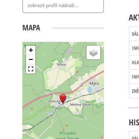
AK
MAPA
DÁL
INF
+
−
HLA
INF
ZNĚ
HI
DÁL