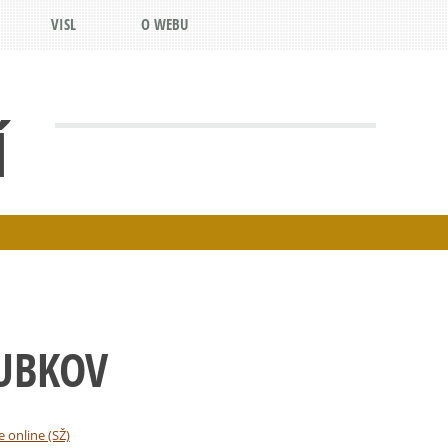
VISL
O WEBU
Í
UBKOV
e online (SŽ)