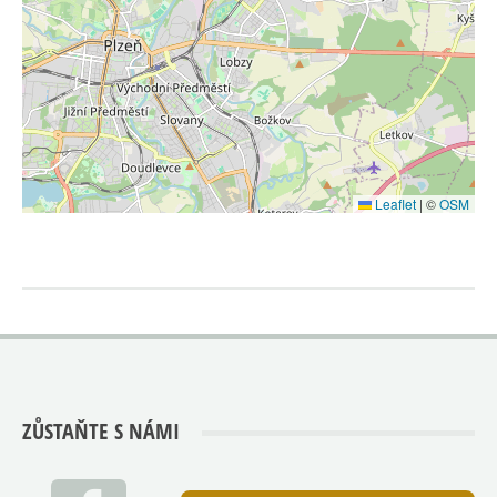
Leaflet
|
©
OSM
ZŮSTAŇTE S NÁMI