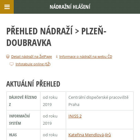
NÁDRAŽNÍ HLÁŠENÍ
PŘEHLED NÁDRAŽÍ
> PLZEŇ-
DOUBRAVKA
Detail nádraží na ŽelPage
Informace o nádraží na webu ČD
Infotabule online (SŽ)
AKTUÁLNÍ PŘEHLED
DÁLKOVĚ ŘÍZENO
od roku
Centrální dispečerské pracoviště
Z
2019
Praha
INFORMAČNÍ
od roku
INISS 2
SYSTÉM
2019
HLAS
od roku
Kateřina Mendlová-Jírů