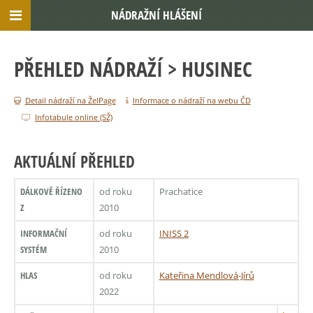
NÁDRAŽNÍ HLÁŠENÍ
PŘEHLED NÁDRAŽÍ
> HUSINEC
Detail nádraží na ŽelPage
Informace o nádraží na webu ČD
Infotabule online (SŽ)
AKTUÁLNÍ PŘEHLED
DÁLKOVĚ ŘÍZENO
od roku
Prachatice
Z
2010
INFORMAČNÍ
od roku
INISS 2
SYSTÉM
2010
HLAS
od roku
Kateřina Mendlová-Jírů
2022