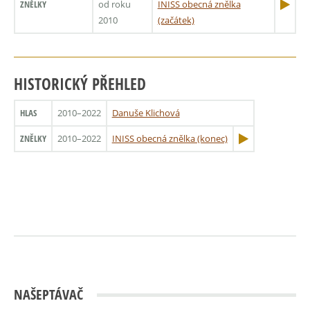
ZNĚLKY
od roku
INISS obecná znělka
2010
(začátek)
HISTORICKÝ PŘEHLED
HLAS
2010–2022
Danuše Klichová
ZNĚLKY
2010–2022
INISS obecná znělka (konec)
NAŠEPTÁVAČ