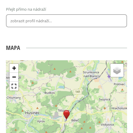
Přejít přímo na nádraží
MAPA
+
−