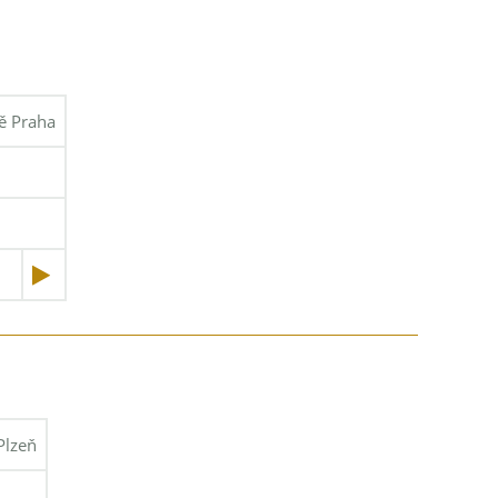
tě Praha
Plzeň