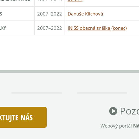
S
2007–2022
Danuše Klichová
LKY
2007–2022
INISS obecná znělka (konec)
Pozd
TUJTE NÁS
Webový portál
Ná