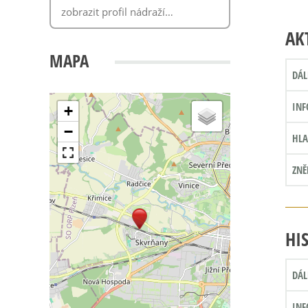
AK
MAPA
DÁL
INF
+
−
HLA
ZNĚ
HI
DÁL
INF