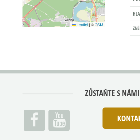
HLA
Leaflet
|
©
OSM
ZNĚ
ZŮSTAŇTE S NÁMI
KONTAK