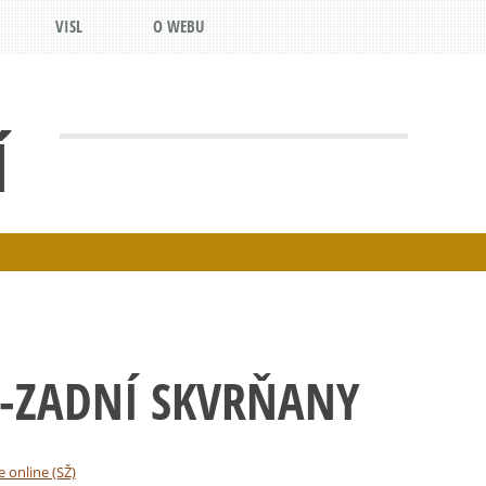
VISL
O WEBU
Í
Ň-ZADNÍ SKVRŇANY
e online (SŽ)