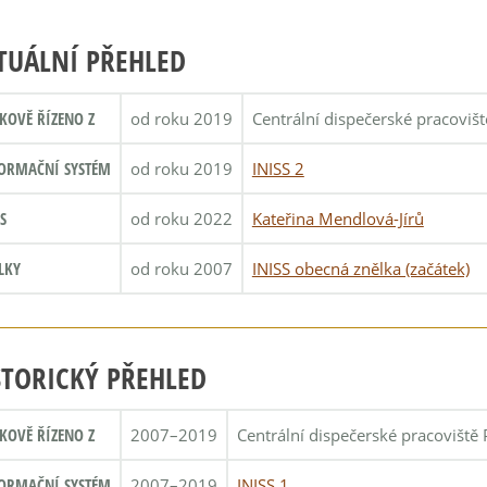
TUÁLNÍ PŘEHLED
KOVĚ ŘÍZENO Z
od roku 2019
Centrální dispečerské pracoviš
ORMAČNÍ SYSTÉM
od roku 2019
INISS 2
S
od roku 2022
Kateřina Mendlová-Jírů
LKY
od roku 2007
INISS obecná znělka (začátek)
STORICKÝ PŘEHLED
KOVĚ ŘÍZENO Z
2007–2019
Centrální dispečerské pracoviště 
ORMAČNÍ SYSTÉM
2007–2019
INISS 1