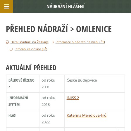
NÁDRAŽNÍ HLÁŠENÍ
PŘEHLED NÁDRAŽÍ
> OMLENICE
Detail nádraží na ŽelPage
Informace o nádraží na webu ČD
Infotabule online (SŽ)
AKTUÁLNÍ PŘEHLED
DÁLKOVĚ ŘÍZENO
od roku
České Budějovice
Z
2001
INFORMAČNÍ
od roku
INISS 2
SYSTÉM
2018
HLAS
od roku
Kateřina Mendlová-Jírů
2022