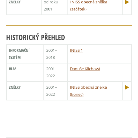
ZNĚLKY
od roku
INISS obecná znělka
2001
(začátek)
HISTORICKÝ PŘEHLED
INFORMAČNÍ
2001–
INISS 1
SYSTÉM
2018
HLAS
2001–
Danuše Klichová
2022
ZNĚLKY
2001–
INISS obecná znělka
2022
(konec)