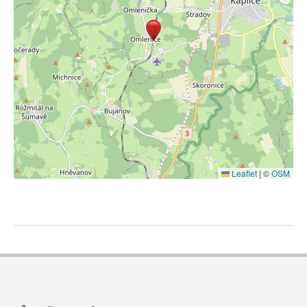
Leaflet
|
©
OSM