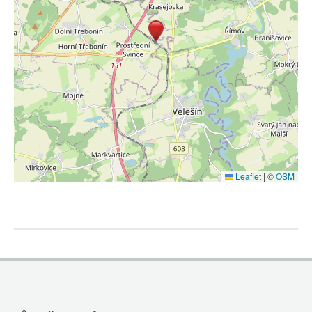
Leaflet
|
©
OSM