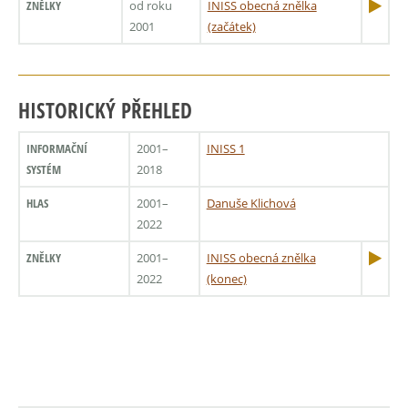
ZNĚLKY
od roku
INISS obecná znělka
2001
(začátek)
HISTORICKÝ PŘEHLED
INFORMAČNÍ
2001–
INISS 1
SYSTÉM
2018
HLAS
2001–
Danuše Klichová
2022
ZNĚLKY
2001–
INISS obecná znělka
2022
(konec)