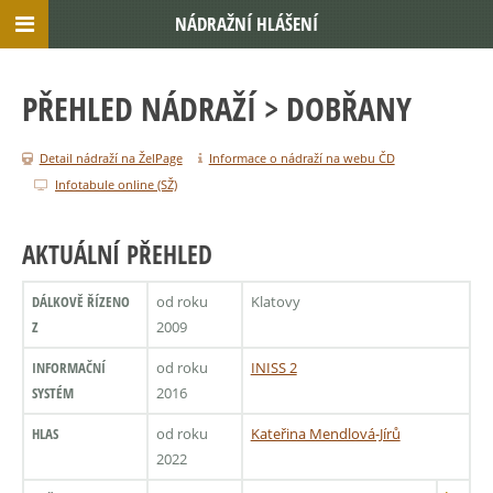
NÁDRAŽNÍ HLÁŠENÍ
PŘEHLED NÁDRAŽÍ
> DOBŘANY
Detail nádraží na ŽelPage
Informace o nádraží na webu ČD
Infotabule online (SŽ)
AKTUÁLNÍ PŘEHLED
DÁLKOVĚ ŘÍZENO
od roku
Klatovy
Z
2009
INFORMAČNÍ
od roku
INISS 2
SYSTÉM
2016
HLAS
od roku
Kateřina Mendlová-Jírů
2022