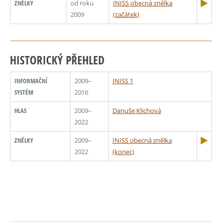
ZNĚLKY
od roku
INISS obecná znělka
2009
(začátek)
HISTORICKÝ PŘEHLED
INFORMAČNÍ
2009–
INISS 1
SYSTÉM
2016
HLAS
2009–
Danuše Klichová
2022
ZNĚLKY
2009–
INISS obecná znělka
2022
(konec)