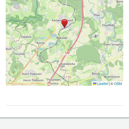
Leaflet
|
©
OSM