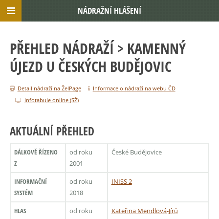
NÁDRAŽNÍ HLÁŠENÍ
PŘEHLED NÁDRAŽÍ
> KAMENNÝ
ÚJEZD U ČESKÝCH BUDĚJOVIC
Detail nádraží na ŽelPage
Informace o nádraží na webu ČD
Infotabule online (SŽ)
AKTUÁLNÍ PŘEHLED
DÁLKOVĚ ŘÍZENO
od roku
České Budějovice
Z
2001
INFORMAČNÍ
od roku
INISS 2
SYSTÉM
2018
HLAS
od roku
Kateřina Mendlová-Jírů