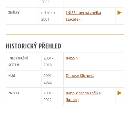
2022
ZNĚLKY
od roku
INISS obecná znělka
2001
(začátek)
HISTORICKÝ PŘEHLED
INFORMAČNÍ
2001–
INISS 1
SYSTÉM
2018
HLAS
2001–
Danuše Klichová
2022
ZNĚLKY
2001–
INISS obecná znělka
2022
(konec)