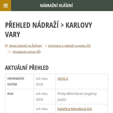
NÁDRAŽNÍ HLÁŠENÍ
PŘEHLED NÁDRAŽÍ
> KARLOVY
VARY
Detail nádraží na ŽelPage
Informace o nádraží na webu ČD
Infotabule online (SŽ)
AKTUÁLNÍ PŘEHLED
INFORMAČNÍ
od roku
INISS 2
SYSTÉM
2018
HLAS
od roku
Philip Bělohlávek (anglický
2004
jazyk)
od roku
Kateřina Mendlová-Jírů