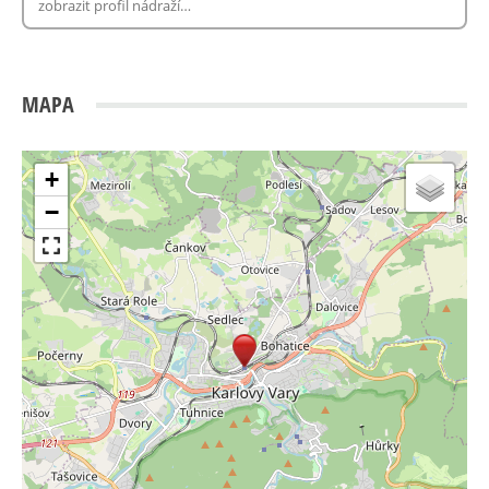
MAPA
+
−