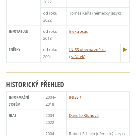
2022
od roku
Tomáš Káňa (německý jazyk)
2022
INFOTABULE
od roku
Elektročas
2018
ZNĚLKY
od roku
INISS obecná znělka
2004
(začátek)
HISTORICKÝ PŘEHLED
INFORMAČNÍ
2004–
INISS 1
SYSTÉM
2018
HLAS
2004–
Danuše Klichová
2022
2004–
Robert Schlein (německý jazyk)