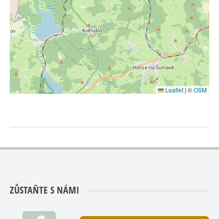
Leaflet
|
©
OSM
ZŮSTAŇTE S NÁMI