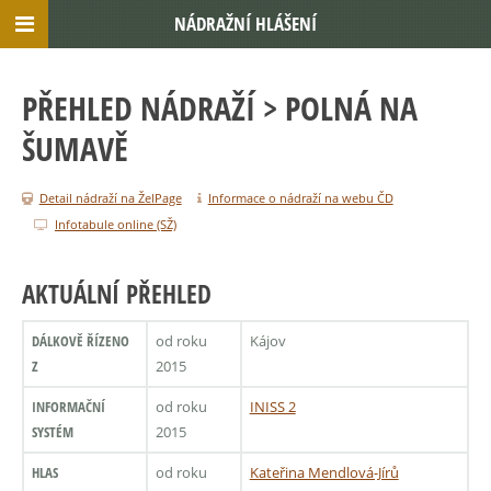
NÁDRAŽNÍ HLÁŠENÍ
PŘEHLED NÁDRAŽÍ
> POLNÁ NA
ŠUMAVĚ
Detail nádraží na ŽelPage
Informace o nádraží na webu ČD
Infotabule online (SŽ)
AKTUÁLNÍ PŘEHLED
DÁLKOVĚ ŘÍZENO
od roku
Kájov
Z
2015
INFORMAČNÍ
od roku
INISS 2
SYSTÉM
2015
HLAS
od roku
Kateřina Mendlová-Jírů