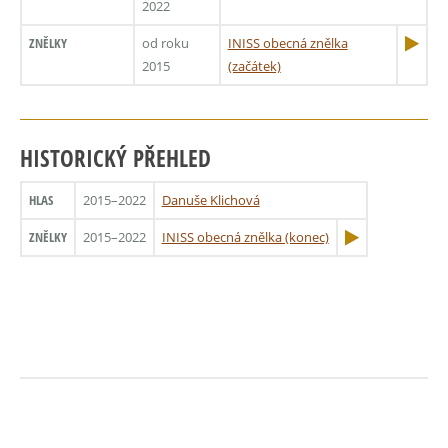
2022
ZNĚLKY
od roku
INISS obecná znělka
2015
(začátek)
HISTORICKÝ PŘEHLED
HLAS
2015–2022
Danuše Klichová
ZNĚLKY
2015–2022
INISS obecná znělka (konec)