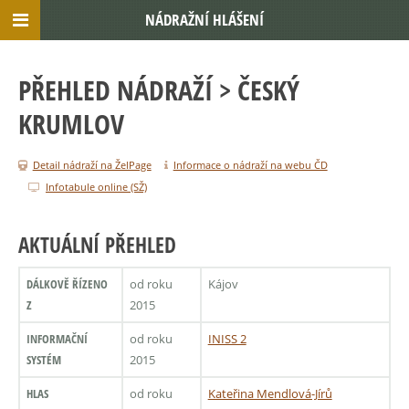
NÁDRAŽNÍ HLÁŠENÍ
PŘEHLED NÁDRAŽÍ
> ČESKÝ
KRUMLOV
Detail nádraží na ŽelPage
Informace o nádraží na webu ČD
Infotabule online (SŽ)
AKTUÁLNÍ PŘEHLED
DÁLKOVĚ ŘÍZENO
od roku
Kájov
Z
2015
INFORMAČNÍ
od roku
INISS 2
SYSTÉM
2015
HLAS
od roku
Kateřina Mendlová-Jírů