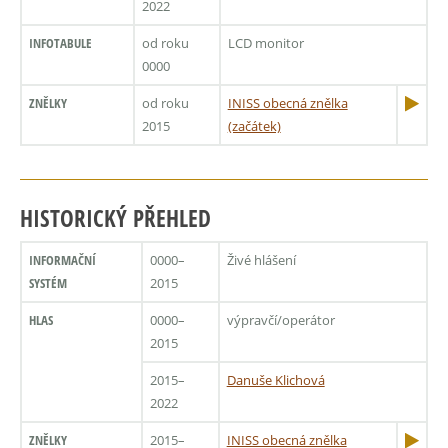
2022
INFOTABULE
od roku
LCD monitor
0000
ZNĚLKY
od roku
INISS obecná znělka
2015
(začátek)
HISTORICKÝ PŘEHLED
INFORMAČNÍ
0000–
Živé hlášení
SYSTÉM
2015
HLAS
0000–
výpravčí/operátor
2015
2015–
Danuše Klichová
2022
ZNĚLKY
2015–
INISS obecná znělka