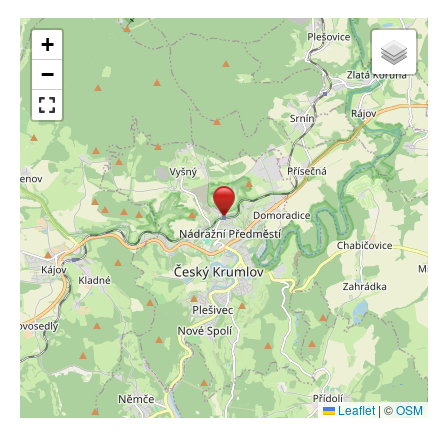
+
−
Leaflet
|
©
OSM