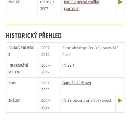
ZNĚLKY
od roku
INISS obecná znělka
2007
(začátek)
HISTORICKÝ PŘEHLED
DÁLKOVĚ ŘÍZENO
2007–
Centrální dispečerské pracoviště
Z
2019
Plzeň
INFORMAČNÍ
2007–
INISS 1
SYSTÉM
2019
HLAS
2007–
Danuše Klichová
2022
ZNĚLKY
2007–
INISS obecná znělka (konec)
2022