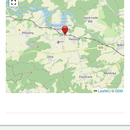
Leaflet
|
©
OSM