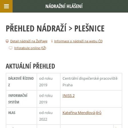
NÁDRAŽNÍ HLÁŠENÍ
PŘEHLED NÁDRAŽÍ
> PLEŠNICE
Detail nádraží na ŽelPage
Informace o nádraží na webu ČD
Infotabule online (SŽ)
AKTUÁLNÍ PŘEHLED
DÁLKOVĚ ŘÍZENO
od roku
Centrální dispečerské pracoviště
Z
2019
Praha
INFORMAČNÍ
od roku
INISS 2
SYSTÉM
2019
HLAS
od roku
Kateřina Mendlová-Jírů
2022