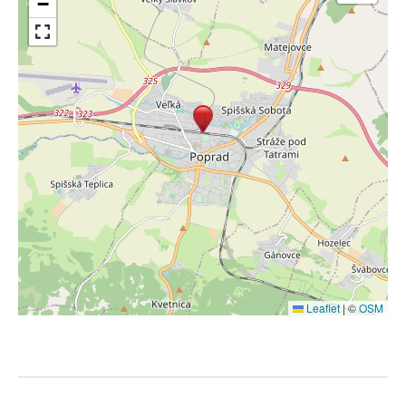
−
Leaflet
|
©
OSM