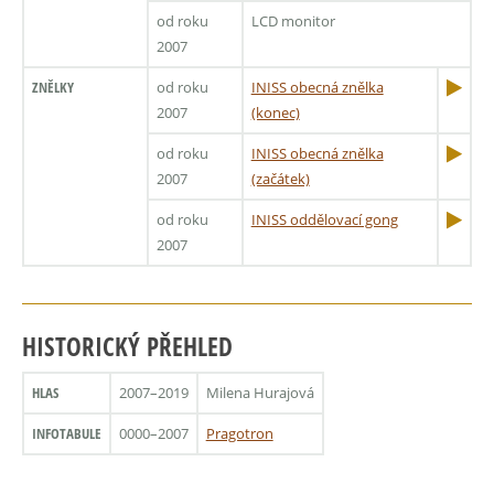
od roku
LCD monitor
2007
ZNĚLKY
od roku
INISS obecná znělka
2007
(konec)
od roku
INISS obecná znělka
2007
(začátek)
od roku
INISS oddělovací gong
2007
HISTORICKÝ PŘEHLED
HLAS
2007–2019
Milena Hurajová
INFOTABULE
0000–2007
Pragotron