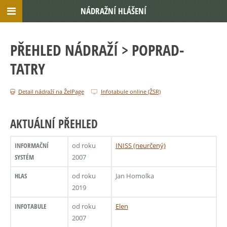
NÁDRAŽNÍ HLÁŠENÍ
PŘEHLED NÁDRAŽÍ
> POPRAD-
TATRY
Detail nádraží na ŽelPage
Infotabule online (ŽSR)
AKTUÁLNÍ PŘEHLED
INFORMAČNÍ
od roku
INISS (neurčený)
SYSTÉM
2007
HLAS
od roku
Jan Homolka
2019
INFOTABULE
od roku
Elen
2007