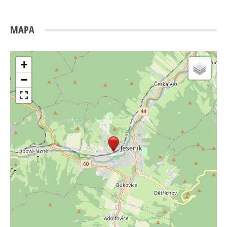
MAPA
+
−