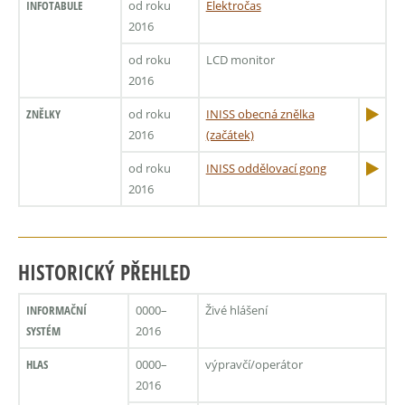
INFOTABULE
od roku
Elektročas
2016
od roku
LCD monitor
2016
ZNĚLKY
od roku
INISS obecná znělka
2016
(začátek)
od roku
INISS oddělovací gong
2016
HISTORICKÝ PŘEHLED
INFORMAČNÍ
0000–
Živé hlášení
SYSTÉM
2016
HLAS
0000–
výpravčí/operátor
2016