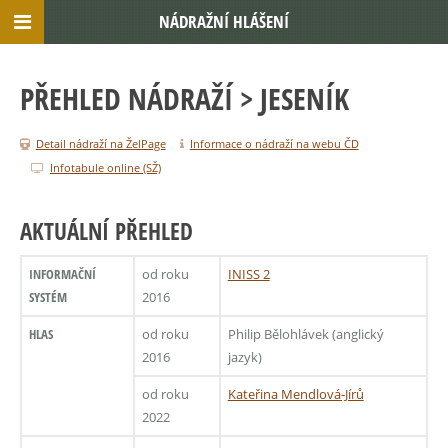
NÁDRAŽNÍ HLÁŠENÍ
PŘEHLED NÁDRAŽÍ
> JESENÍK
Detail nádraží na ŽelPage
Informace o nádraží na webu ČD
Infotabule online (SŽ)
AKTUÁLNÍ PŘEHLED
INFORMAČNÍ
od roku
INISS 2
SYSTÉM
2016
HLAS
od roku
Philip Bělohlávek (anglický
2016
jazyk)
od roku
Kateřina Mendlová-Jírů
2022