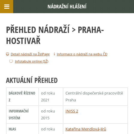
NÁDRAŽNÍ HLÁŠENÍ
PŘEHLED NÁDRAŽÍ
> PRAHA-
HOSTIVAŘ
Detail nádraží na ŽelPage
Informace o nádraží na webu ČD
Infotabule online (SŽ)
AKTUÁLNÍ PŘEHLED
DÁLKOVĚ ŘÍZENO
od roku
Centrální dispečerské pracoviště
Z
2021
Praha
INFORMAČNÍ
od roku
INISS 2
SYSTÉM
2015
HLAS
od roku
Kateřina Mendlová-Jírů