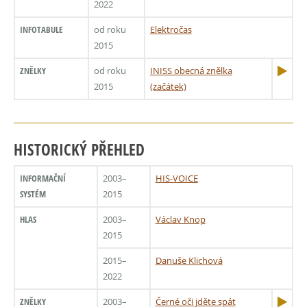
2022
INFOTABULE
od roku
Elektročas
2015
ZNĚLKY
od roku
INISS obecná znělka
2015
(začátek)
HISTORICKÝ PŘEHLED
INFORMAČNÍ
2003–
HIS-VOICE
SYSTÉM
2015
HLAS
2003–
Václav Knop
2015
2015–
Danuše Klichová
2022
ZNĚLKY
2003–
Černé oči jděte spát