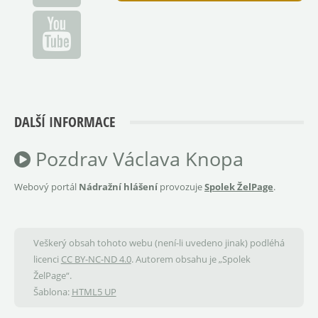
DALŠÍ INFORMACE
Pozdrav Václava Knopa
Webový portál
Nádražní hlášení
provozuje
Spolek ŽelPage
.
Veškerý obsah tohoto webu (není-li uvedeno jinak) podléhá
licenci
CC BY-NC-ND 4.0
. Autorem obsahu je „Spolek
ŽelPage“.
Šablona:
HTML5 UP