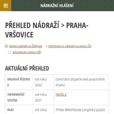
NÁDRAŽNÍ HLÁŠENÍ
PŘEHLED NÁDRAŽÍ
> PRAHA-
VRŠOVICE
Detail nádraží na ŽelPage
Informace o nádraží na webu ČD
Infotabule online (SŽ)
AKTUÁLNÍ PŘEHLED
DÁLKOVĚ ŘÍZENO
od roku
Centrální dispečerské pracoviště
Z
2022
Praha
INFORMAČNÍ
od roku
INISS 2
SYSTÉM
2021
HLAS
od roku
Philip Bělohlávek (anglický jazyk)