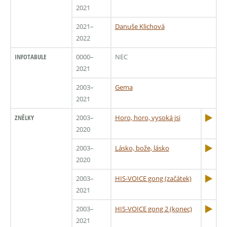
2021
2021–
Danuše Klichová
2022
INFOTABULE
0000–
NEC
2021
2003–
Gema
2021
ZNĚLKY
2003–
Horo, horo, vysoká jsi
2020
2003–
Lásko, bože, lásko
2020
2003–
HIS-VOICE gong (začátek)
2021
2003–
HIS-VOICE gong 2 (konec)
2021