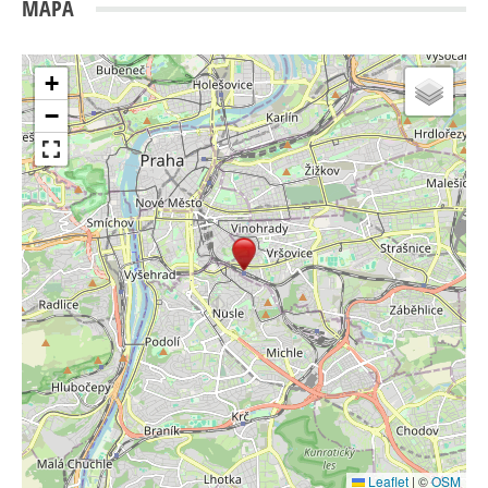
MAPA
+
−
Leaflet
|
©
OSM