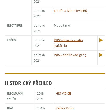
2021
od roku
Kateřina Mendlová-Jírů
2022
INFOTABULE
od roku
Moba time
2021
ZNĚLKY
od roku
INISS obecná znělka
2021
(začátek)
od roku
INISS oddělovací gong
2021
HISTORICKÝ PŘEHLED
INFORMAČNÍ
2003–
HIS-VOICE
SYSTÉM
2021
HLAS
2003–
Václav Knop