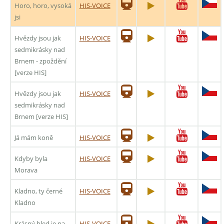
Horo, horo, vysoká
HIS-VOICE
jsi
Hvězdy jsou jak
HIS-VOICE
sedmikrásky nad
Brnem - zpoždění
[verze HIS]
Hvězdy jsou jak
HIS-VOICE
sedmikrásky nad
Brnem [verze HIS]
Já mám koně
HIS-VOICE
Kdyby byla
HIS-VOICE
Morava
Kladno, ty černé
HIS-VOICE
Kladno
Krásný hled je na
HIS-VOICE