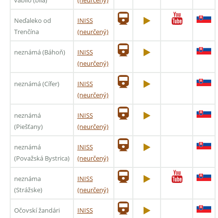
Neďaleko od
INISS
Trenčína
(neurčený)
neznámá (Báhoň)
INISS
(neurčený)
neznámá (Cífer)
INISS
(neurčený)
neznámá
INISS
(Piešťany)
(neurčený)
neznámá
INISS
(Považská Bystrica)
(neurčený)
neznáma
INISS
(Strážske)
(neurčený)
Očovskí žandári
INISS