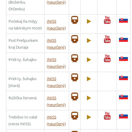
(Boženku,
(neurčený)
Otčenku)
Počekaj ňa milyj,
INISS
na labirskym mosti
(neurčený)
Pod Prešpurkem
INISS
kraj Dunaja
(neurčený)
Prídi ty, šuhajko
INISS
(neurčený)
Prídi ty, šuhajko
INISS
[stará]
(neurčený)
Rúžička červená
INISS
(neurčený)
Trebišov to valal
INISS
(verze INISS)
(neurčený)