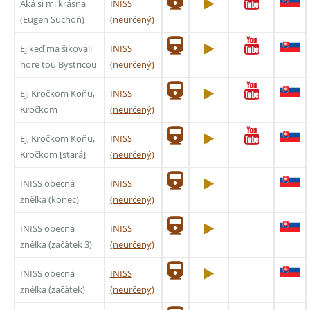
Aká si mi krásna
INISS
(Eugen Suchoň)
(neurčený)
Ej keď ma šikovali
INISS
hore tou Bystricou
(neurčený)
Ej, Kročkom Koňu,
INISS
Kročkom
(neurčený)
Ej, Kročkom Koňu,
INISS
Kročkom [stará]
(neurčený)
INISS obecná
INISS
znělka (konec)
(neurčený)
INISS obecná
INISS
znělka (začátek 3)
(neurčený)
INISS obecná
INISS
znělka (začátek)
(neurčený)