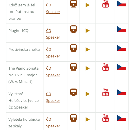
Když jsem já šel
ČD
tou Putimskou
Speaker
bránou
Plugin - ICQ
ČD
Speaker
Protivínská znělka
ČD
Speaker
The Piano Sonata
ČD
No 16 in C major
Speaker
(W. A. Mozart)
Vy, staré
ČD
Holešovice [verze
Speaker
ČD Speaker]
Vyletěla holubička
ČD
ze skály
Speaker