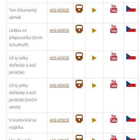
Ten chlumecký
HIS-VOICE
zámek
Utěkla mi
HIS-VOICE
přepiurečka (Ervín
Schulhoff)
Už ty pilky
HIS-VOICE
dořezaly (Leoš
Janáček)
Už ty pilky
HIS-VOICE
dořezaly (Leoš
Janáček) [noční
verze]
V Hodoníně za
HIS-VOICE
vojáčka