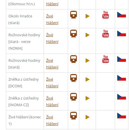
(Olomouc hl.n.)
hlášení
Okolo Hradce
Živé
(stará)
hlášení
Rožnovské hodiny
Živé
[stará - verze
hlášení
INOMA]
Rožnovské hodiny
Živé
[stará]
hlášení
Znělka z ústředny
Živé
[DCOM]
hlášení
Znělka z ústředny
Živé
[INOMA CZ]
hlášení
Živé hlášení (konec
Živé
1)
hlášení