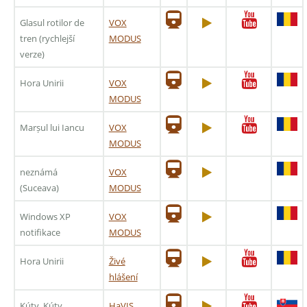
Glasul rotilor de
VOX
tren (rychlejší
MODUS
verze)
Hora Unirii
VOX
MODUS
Marșul lui Iancu
VOX
MODUS
neznámá
VOX
(Suceava)
MODUS
Windows XP
VOX
notifikace
MODUS
Hora Unirii
Živé
hlášení
Kúty, Kúty
HaVIS