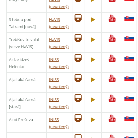
(neurčený)
S tebou pod
HaVIS
Tatrami [nová]
(neurčený)
Trebišov to valal
HaVIS
(verze HaVIS)
(neurčený)
A dze idzeš
INISS
Heľenko
(neurčený)
A ja taká čarná
INISS
(neurčený)
A ja taká čarná
INISS
[stará]
(neurčený)
A od Prešova
INISS
(neurčený)