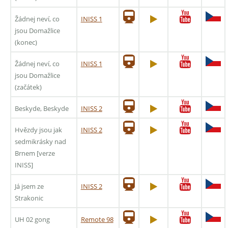
Žádnej neví, co
INISS 1
jsou Domažlice
(konec)
Žádnej neví, co
INISS 1
jsou Domažlice
(začátek)
Beskyde, Beskyde
INISS 2
Hvězdy jsou jak
INISS 2
sedmikrásky nad
Brnem [verze
INISS]
Já jsem ze
INISS 2
Strakonic
UH 02 gong
Remote 98