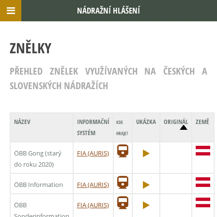
NÁDRAŽNÍ HLÁŠENÍ
ZNĚLKY
PŘEHLED ZNĚLEK VYUŽÍVANÝCH NA ČESKÝCH A
SLOVENSKÝCH NÁDRAŽÍCH
NÁZEV
INFORMAČNÍ
UKÁZKA
ORIGINÁL
ZEMĚ
KDE
SYSTÉM
HRAJE?
ÖBB Gong (starý
FIA (AURIS)
do roku 2020)
ÖBB Information
FIA (AURIS)
ÖBB
FIA (AURIS)
Sonderinformation