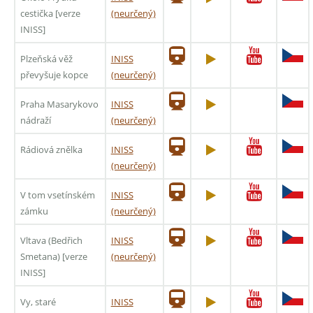
cestička [verze
(neurčený)
INISS]
Plzeňská věž
INISS
převyšuje kopce
(neurčený)
Praha Masarykovo
INISS
nádraží
(neurčený)
Rádiová znělka
INISS
(neurčený)
V tom vsetínském
INISS
zámku
(neurčený)
Vltava (Bedřich
INISS
Smetana) [verze
(neurčený)
INISS]
Vy, staré
INISS