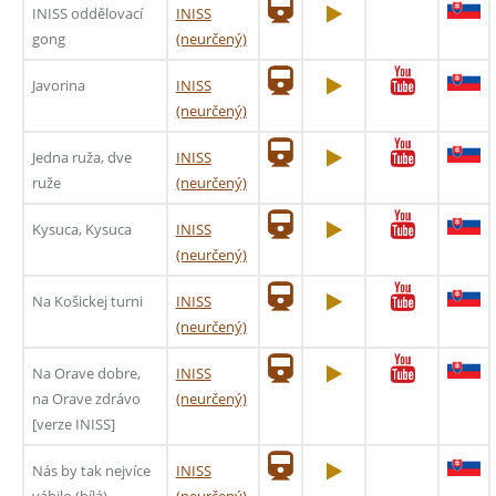
INISS oddělovací
INISS
gong
(neurčený)
Javorina
INISS
(neurčený)
Jedna ruža, dve
INISS
ruže
(neurčený)
Kysuca, Kysuca
INISS
(neurčený)
Na Košickej turni
INISS
(neurčený)
Na Orave dobre,
INISS
na Orave zdrávo
(neurčený)
[verze INISS]
Nás by tak nejvíce
INISS
vábilo (bílá)
(neurčený)