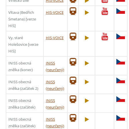
Vínečko bílé
HIS-VOICE
Vltava (Bedřich
HIS-VOICE
Smetana) [verze
HIS]
Vy, staré
HIS-VOICE
Holešovice [verze
HIS]
INISS obecná
INISS
znělka (konec)
(neurčený)
INISS obecná
INISS
znělka (začátek 2)
(neurčený)
INISS obecná
INISS
znělka (začátek)
(neurčený)
INISS obecná
INISS
znělka (začátek)
(neurčený)