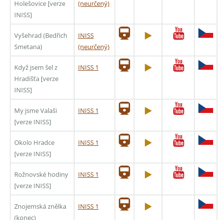
Holešovice [verze
(neurčený)
INISS]
Vyšehrad (Bedřich
INISS
Smetana)
(neurčený)
Když jsem šel z
INISS 1
Hradišťa [verze
INISS]
My jsme Valaši
INISS 1
[verze INISS]
Okolo Hradce
INISS 1
[verze INISS]
Rožnovské hodiny
INISS 1
[verze INISS]
Znojemská znělka
INISS 1
(konec)