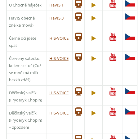
U Chocně háječek
HaVIS 1
HaVIS obecná
HaVIS 3
znělka (nová)
Černé oči jděte
HIS-VOICE
spát
Červený šátečku,
HIS-VOICE
kolem se toč (Což
se mně má milá
hezká zdáš)
Děčínský valčík
HIS-VOICE
(Fryderyk Chopin)
Děčínský valčík
HIS-VOICE
(Fryderyk Chopin)
– zpoždění