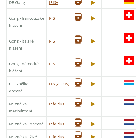
DB Gong
IRIS+
Gong - francouzské
PIS
hlášení
Gong - italské
PIS
hlášení
Gong - německé
PIS
hlášení
CFL znělka -
FIA (AURIS)
obecná
NS znělka -
InfoPlus
mezinárodní
NS znělka - obecná
InfoPlus
NS znělka - živé
InfoPlus