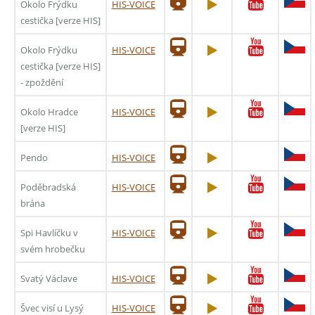
Okolo Frýdku
HIS-VOICE
cestička [verze HIS]
Okolo Frýdku
HIS-VOICE
cestička [verze HIS]
- zpoždění
Okolo Hradce
HIS-VOICE
[verze HIS]
Pendo
HIS-VOICE
Poděbradská
HIS-VOICE
brána
Spi Havlíčku v
HIS-VOICE
svém hrobečku
Svatý Václave
HIS-VOICE
Švec visí u Lysý
HIS-VOICE