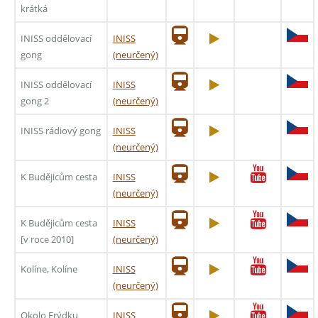
krátká
INISS oddělovací
INISS
gong
(neurčený)
INISS oddělovací
INISS
gong 2
(neurčený)
INISS rádiový gong
INISS
(neurčený)
K Budějicům cesta
INISS
(neurčený)
K Budějicům cesta
INISS
[v roce 2010]
(neurčený)
Kolíne, Kolíne
INISS
(neurčený)
Okolo Frýdku
INISS