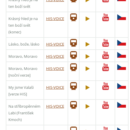
ten boží svět
Krásný hled je na
HIS-VOICE
ten boží svět
(konec)
Lásko, bože, lásko
HIS-VOICE
Moravo, Moravo
HIS-VOICE
Moravo, Moravo
HIS-VOICE
[noční verze]
My jsme Valaši
HIS-VOICE
[verze HIS]
Na stříbropěnném
HIS-VOICE
Labi (František
Kmoch)