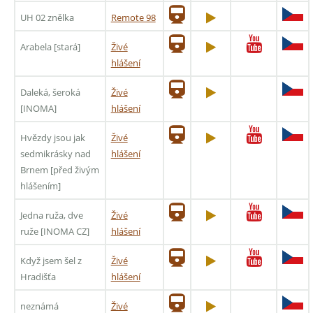
UH 02 znělka
Remote 98
Arabela [stará]
Živé
hlášení
Daleká, šeroká
Živé
[INOMA]
hlášení
Hvězdy jsou jak
Živé
sedmikrásky nad
hlášení
Brnem [před živým
hlášením]
Jedna ruža, dve
Živé
ruže [INOMA CZ]
hlášení
Když jsem šel z
Živé
Hradišťa
hlášení
neznámá
Živé