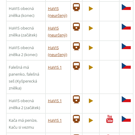
HaVIS obecná
HaVIS
znělka (konec)
(neurčený)
HaVIS obecná
HaVIS
znělka (začátek)
(neurčený)
HaVIS obecná
HaVIS
znělka 2 (konec)
(neurčený)
Falešná má
HaVIS 1
panenko, falešná
seš (Kyšperecká
znělka)
HaVIS obecná
HaVIS 1
znělka 2 (začátek)
Kača má peníze,
HaVIS 1
Kaču si vezmu