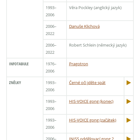
1993–
Věra Pockley (anglický jazyk)
2006
2006–
Danuše Klichová
2022
2006–
Robert Schlein (německý jazyk)
2022
INFOTABULE
1976–
Pragotron
2006
ZNĚLKY
1993–
Černé oči jděte spát
2006
1993–
HIS-VOICE gong (konec)
2006
1993–
HIS-VOICE gong (začátek)
2006
2006–
INISS oddělovací gong 2