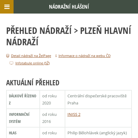
NÁDRAŽNÍ HLÁŠENÍ
PŘEHLED NÁDRAŽÍ
> PLZEŇ HLAVNÍ
NÁDRAŽÍ
Detail nádraží na ŽelPage
Informace o nádraží na webu ČD
Infotabule online (SŽ)
AKTUÁLNÍ PŘEHLED
DÁLKOVĚ ŘÍZENO
od roku
Centrální dispečerské pracoviště
Z
2020
Praha
INFORMAČNÍ
od roku
INISS 2
SYSTÉM
2016
HLAS
od roku
Philip Bělohlávek (anglický jazyk)