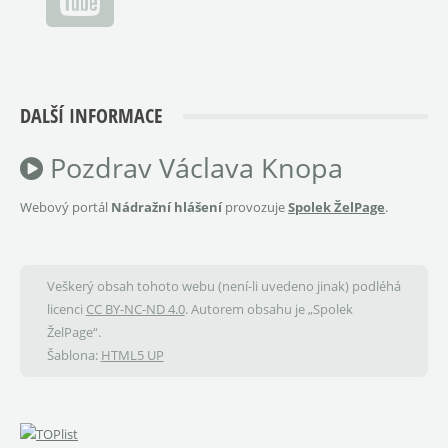
DALŠÍ INFORMACE
Pozdrav Václava Knopa
Webový portál
Nádražní hlášení
provozuje
Spolek ŽelPage
.
Veškerý obsah tohoto webu (není-li uvedeno jinak) podléhá
licenci
CC BY-NC-ND 4.0
. Autorem obsahu je „Spolek
ŽelPage“.
Šablona:
HTML5 UP