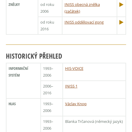
ZNĚLKY
od roku
INISS obecná znělka
2006
(začátek)
od roku
INISS oddělovací gong
2016
HISTORICKÝ PŘEHLED
INFORMAČNÍ
1993–
HIS-VOICE
SYSTÉM
2006
2006–
INISS 1
2016
HLAS
1993–
Václav Knop
2006
1993–
Blanka Trčanová (německý jazyk)
2006