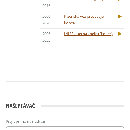
2016
2006–
Plzeňská věž převyšuje
2020
kopce
2006–
INISS obecná znělka (konec)
2022
NAŠEPTÁVAČ
Přejít přímo na nádraží