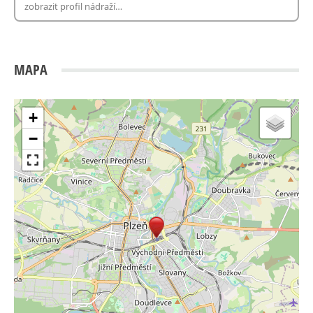
MAPA
+
−