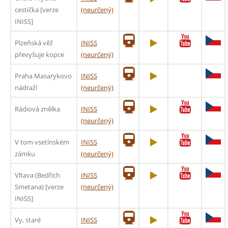
cestička [verze
(neurčený)
INISS]
Plzeňská věž
INISS
převyšuje kopce
(neurčený)
Praha Masarykovo
INISS
nádraží
(neurčený)
Rádiová znělka
INISS
(neurčený)
V tom vsetínském
INISS
zámku
(neurčený)
Vltava (Bedřich
INISS
Smetana) [verze
(neurčený)
INISS]
Vy, staré
INISS