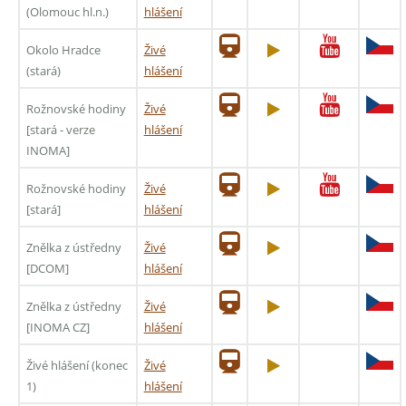
(Olomouc hl.n.)
hlášení
Okolo Hradce
Živé
(stará)
hlášení
Rožnovské hodiny
Živé
[stará - verze
hlášení
INOMA]
Rožnovské hodiny
Živé
[stará]
hlášení
Znělka z ústředny
Živé
[DCOM]
hlášení
Znělka z ústředny
Živé
[INOMA CZ]
hlášení
Živé hlášení (konec
Živé
1)
hlášení