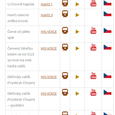
U Chocně háječek
HaVIS 1
HaVIS obecná
HaVIS 3
znělka (nová)
Černé oči jděte
HIS-VOICE
spát
Červený šátečku,
HIS-VOICE
kolem se toč (Což
se mně má milá
hezká zdáš)
Děčínský valčík
HIS-VOICE
(Fryderyk Chopin)
Děčínský valčík
HIS-VOICE
(Fryderyk Chopin)
– zpoždění