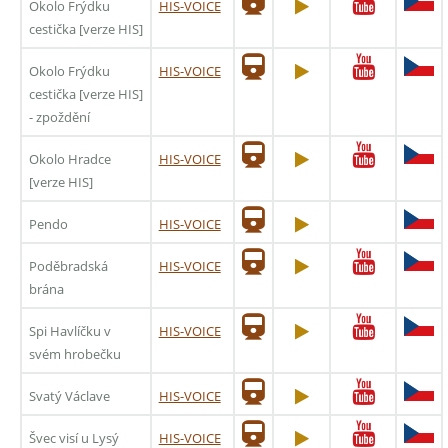
Okolo Frýdku
HIS-VOICE
cestička [verze HIS]
Okolo Frýdku
HIS-VOICE
cestička [verze HIS]
- zpoždění
Okolo Hradce
HIS-VOICE
[verze HIS]
Pendo
HIS-VOICE
Poděbradská
HIS-VOICE
brána
Spi Havlíčku v
HIS-VOICE
svém hrobečku
Svatý Václave
HIS-VOICE
Švec visí u Lysý
HIS-VOICE