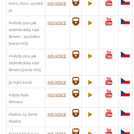
Horo, horo, vysoká
HIS-VOICE
jsi
Hvězdy jsou jak
HIS-VOICE
sedmikrásky nad
Brnem - zpoždění
[verze HIS]
Hvězdy jsou jak
HIS-VOICE
sedmikrásky nad
Brnem [verze HIS]
Já mám koně
HIS-VOICE
Kdyby byla
HIS-VOICE
Morava
Kladno, ty černé
HIS-VOICE
Kladno
Krásný hled je na
HIS-VOICE