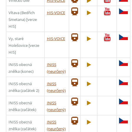
Vínečko bílé
HIS-VOICE
Vltava (Bedřich
HIS-VOICE
Smetana) [verze
HIS]
Vy, staré
HIS-VOICE
Holešovice [verze
HIS]
INISS obecná
INISS
znělka (konec)
(neurčený)
INISS obecná
INISS
znělka (začátek 2)
(neurčený)
INISS obecná
INISS
znělka (začátek)
(neurčený)
INISS obecná
INISS
znělka (začátek)
(neurčený)