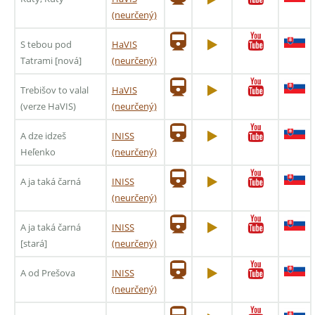
(neurčený)
S tebou pod
HaVIS
Tatrami [nová]
(neurčený)
Trebišov to valal
HaVIS
(verze HaVIS)
(neurčený)
A dze idzeš
INISS
Heľenko
(neurčený)
A ja taká čarná
INISS
(neurčený)
A ja taká čarná
INISS
[stará]
(neurčený)
A od Prešova
INISS
(neurčený)