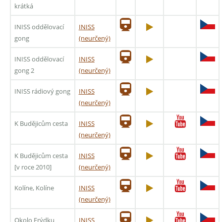
krátká
INISS oddělovací
INISS
gong
(neurčený)
INISS oddělovací
INISS
gong 2
(neurčený)
INISS rádiový gong
INISS
(neurčený)
K Budějicům cesta
INISS
(neurčený)
K Budějicům cesta
INISS
[v roce 2010]
(neurčený)
Kolíne, Kolíne
INISS
(neurčený)
Okolo Frýdku
INISS