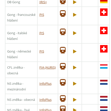
DB Gong
IRIS+
Gong - francouzské
PIS
hlášení
Gong - italské
PIS
hlášení
Gong - německé
PIS
hlášení
CFL znělka -
FIA (AURIS)
obecná
NS znělka -
InfoPlus
mezinárodní
NS znělka - obecná
InfoPlus
NS znělka - živé
InfoPlus