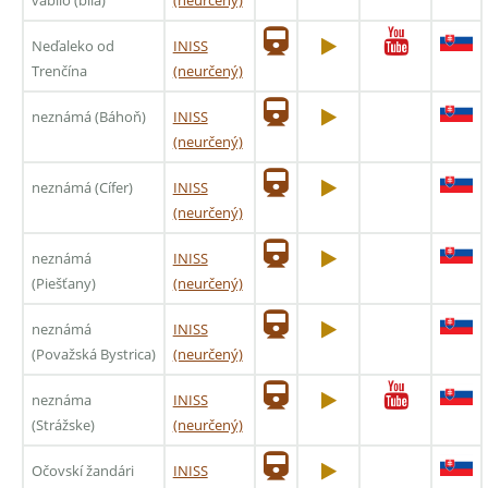
Neďaleko od
INISS
Trenčína
(neurčený)
neznámá (Báhoň)
INISS
(neurčený)
neznámá (Cífer)
INISS
(neurčený)
neznámá
INISS
(Piešťany)
(neurčený)
neznámá
INISS
(Považská Bystrica)
(neurčený)
neznáma
INISS
(Strážske)
(neurčený)
Očovskí žandári
INISS