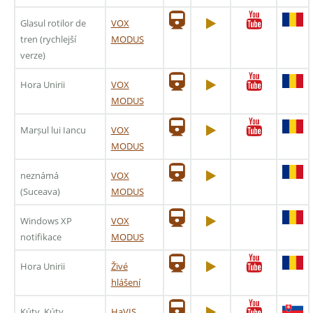
Glasul rotilor de
VOX
tren (rychlejší
MODUS
verze)
Hora Unirii
VOX
MODUS
Marșul lui Iancu
VOX
MODUS
neznámá
VOX
(Suceava)
MODUS
Windows XP
VOX
notifikace
MODUS
Hora Unirii
Živé
hlášení
Kúty, Kúty
HaVIS