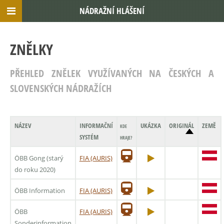
NÁDRAŽNÍ HLÁŠENÍ
ZNĚLKY
PŘEHLED ZNĚLEK VYUŽÍVANÝCH NA ČESKÝCH A
SLOVENSKÝCH NÁDRAŽÍCH
NÁZEV
INFORMAČNÍ
UKÁZKA
ORIGINÁL
ZEMĚ
KDE
SYSTÉM
HRAJE?
ÖBB Gong (starý
FIA (AURIS)
do roku 2020)
ÖBB Information
FIA (AURIS)
ÖBB
FIA (AURIS)
Sonderinformation