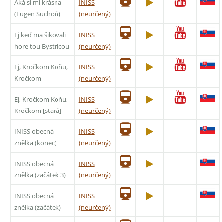
Aká si mi krásna
INISS
(Eugen Suchoň)
(neurčený)
Ej keď ma šikovali
INISS
hore tou Bystricou
(neurčený)
Ej, Kročkom Koňu,
INISS
Kročkom
(neurčený)
Ej, Kročkom Koňu,
INISS
Kročkom [stará]
(neurčený)
INISS obecná
INISS
znělka (konec)
(neurčený)
INISS obecná
INISS
znělka (začátek 3)
(neurčený)
INISS obecná
INISS
znělka (začátek)
(neurčený)