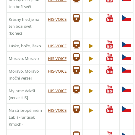
ten boží svět
Krásný hled je na
HIS-VOICE
ten boží svět
(konec)
Lásko, bože, lásko
HIS-VOICE
Moravo, Moravo
HIS-VOICE
Moravo, Moravo
HIS-VOICE
[noční verze]
My jsme Valaši
HIS-VOICE
[verze HIS]
Na stříbropěnném
HIS-VOICE
Labi (František
Kmoch)