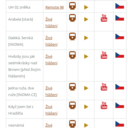
UH 02 znělka
Remote 98
Arabela [stará]
Živé
hlášení
Daleká, šeroká
Živé
[INOMA]
hlášení
Hvězdy jsou jak
Živé
sedmikrásky nad
hlášení
Brnem [před živým
hlášením]
Jedna ruža, dve
Živé
ruže [INOMA CZ]
hlášení
Když jsem šel z
Živé
Hradišťa
hlášení
neznámá
Živé