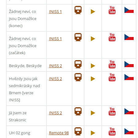
Žádnej neví, co
INISS 1
jsou Domažlice
(konec)
Žádnej neví, co
INISS 1
jsou Domažlice
(začátek)
Beskyde, Beskyde
INISS 2
Hvězdy jsou jak
INISS 2
sedmikrásky nad
Brnem [verze
INISS]
Já jsem ze
INISS 2
Strakonic
UH 02 gong
Remote 98