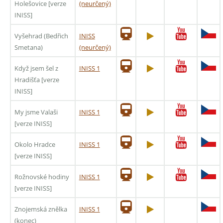
Holešovice [verze
(neurčený)
INISS]
Vyšehrad (Bedřich
INISS
Smetana)
(neurčený)
Když jsem šel z
INISS 1
Hradišťa [verze
INISS]
My jsme Valaši
INISS 1
[verze INISS]
Okolo Hradce
INISS 1
[verze INISS]
Rožnovské hodiny
INISS 1
[verze INISS]
Znojemská znělka
INISS 1
(konec)