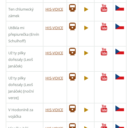
Ten chlumecký
HIS-VOICE
zámek
Utěkla mi
HIS-VOICE
přepiurečka (Ervín
Schulhoff)
Už ty pilky
HIS-VOICE
dořezaly (Leoš
Janáček)
Už ty pilky
HIS-VOICE
dořezaly (Leoš
Janáček) [noční
verze]
V Hodoníně za
HIS-VOICE
vojáčka