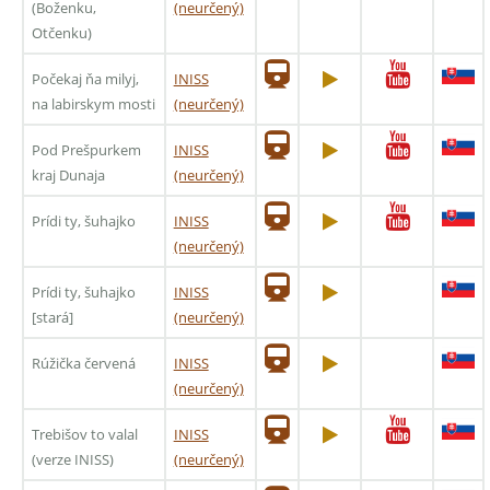
(Boženku,
(neurčený)
Otčenku)
Počekaj ňa milyj,
INISS
na labirskym mosti
(neurčený)
Pod Prešpurkem
INISS
kraj Dunaja
(neurčený)
Prídi ty, šuhajko
INISS
(neurčený)
Prídi ty, šuhajko
INISS
[stará]
(neurčený)
Rúžička červená
INISS
(neurčený)
Trebišov to valal
INISS
(verze INISS)
(neurčený)