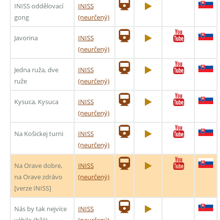
INISS oddělovací
INISS
gong
(neurčený)
Javorina
INISS
(neurčený)
Jedna ruža, dve
INISS
ruže
(neurčený)
Kysuca, Kysuca
INISS
(neurčený)
Na Košickej turni
INISS
(neurčený)
Na Orave dobre,
INISS
na Orave zdrávo
(neurčený)
[verze INISS]
Nás by tak nejvíce
INISS
vábilo (bílá)
(neurčený)