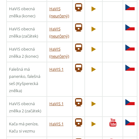
HaVIS obecná
HaVIS
znělka (konec)
(neurčený)
HaVIS obecná
HaVIS
znělka (začátek)
(neurčený)
HaVIS obecná
HaVIS
znělka 2 (konec)
(neurčený)
Falešná má
HaVIS 1
panenko, falešná
seš (Kyšperecká
znělka)
HaVIS obecná
HaVIS 1
znělka 2 (začátek)
Kača má peníze,
HaVIS 1
Kaču si vezmu