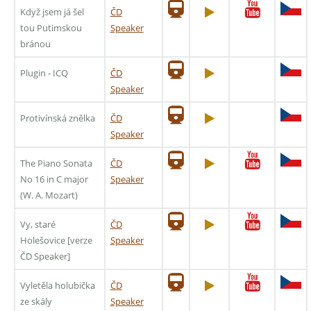
Když jsem já šel
ČD
tou Putimskou
Speaker
bránou
Plugin - ICQ
ČD
Speaker
Protivínská znělka
ČD
Speaker
The Piano Sonata
ČD
No 16 in C major
Speaker
(W. A. Mozart)
Vy, staré
ČD
Holešovice [verze
Speaker
ČD Speaker]
Vyletěla holubička
ČD
ze skály
Speaker