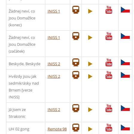
Žádnej neví, co
INISS 1
jsou Domažlice
(konec)
Žádnej neví, co
INISS 1
jsou Domažlice
(začátek)
Beskyde, Beskyde
INISS 2
Hvězdy jsou jak
INISS 2
sedmikrásky nad
Brnem [verze
INISS]
Já jsem ze
INISS 2
Strakonic
UH 02 gong
Remote 98