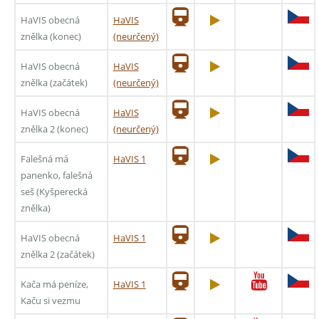
HaVIS obecná
HaVIS
znělka (konec)
(neurčený)
HaVIS obecná
HaVIS
znělka (začátek)
(neurčený)
HaVIS obecná
HaVIS
znělka 2 (konec)
(neurčený)
Falešná má
HaVIS 1
panenko, falešná
seš (Kyšperecká
znělka)
HaVIS obecná
HaVIS 1
znělka 2 (začátek)
Kača má peníze,
HaVIS 1
Kaču si vezmu