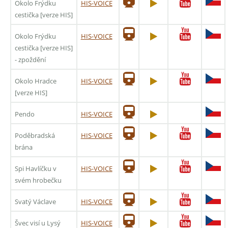
Okolo Frýdku
HIS-VOICE
cestička [verze HIS]
Okolo Frýdku
HIS-VOICE
cestička [verze HIS]
- zpoždění
Okolo Hradce
HIS-VOICE
[verze HIS]
Pendo
HIS-VOICE
Poděbradská
HIS-VOICE
brána
Spi Havlíčku v
HIS-VOICE
svém hrobečku
Svatý Václave
HIS-VOICE
Švec visí u Lysý
HIS-VOICE