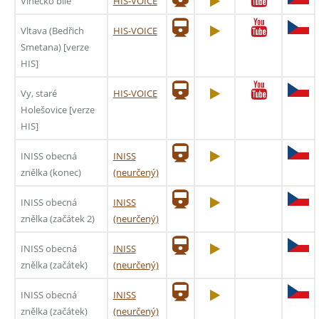
Vínečko bílé
HIS-VOICE
Vltava (Bedřich
HIS-VOICE
Smetana) [verze
HIS]
Vy, staré
HIS-VOICE
Holešovice [verze
HIS]
INISS obecná
INISS
znělka (konec)
(neurčený)
INISS obecná
INISS
znělka (začátek 2)
(neurčený)
INISS obecná
INISS
znělka (začátek)
(neurčený)
INISS obecná
INISS
znělka (začátek)
(neurčený)