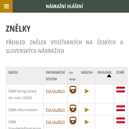
NÁDRAŽNÍ HLÁŠENÍ
ZNĚLKY
PŘEHLED ZNĚLEK VYUŽÍVANÝCH NA ČESKÝCH A
SLOVENSKÝCH NÁDRAŽÍCH
NÁZEV
INFORMAČNÍ
UKÁZKA
ORIGINÁL
ZEMĚ
KDE
SYSTÉM
HRAJE?
ÖBB Gong (starý
FIA (AURIS)
do roku 2020)
ÖBB Information
FIA (AURIS)
ÖBB
FIA (AURIS)
Sonderinformation