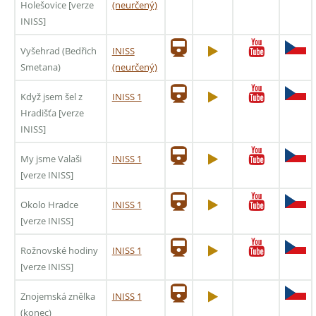
Holešovice [verze
(neurčený)
INISS]
Vyšehrad (Bedřich
INISS
Smetana)
(neurčený)
Když jsem šel z
INISS 1
Hradišťa [verze
INISS]
My jsme Valaši
INISS 1
[verze INISS]
Okolo Hradce
INISS 1
[verze INISS]
Rožnovské hodiny
INISS 1
[verze INISS]
Znojemská znělka
INISS 1
(konec)