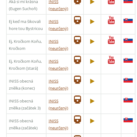
Aká si mi krásna
INISS
(Eugen Suchoň)
(neurčený)
Ej keď ma šikovali
INISS
hore tou Bystricou
(neurčený)
Ej, Kročkom Koňu,
INISS
Kročkom
(neurčený)
Ej, Kročkom Koňu,
INISS
Kročkom [stará]
(neurčený)
INISS obecná
INISS
znělka (konec)
(neurčený)
INISS obecná
INISS
znělka (začátek 3)
(neurčený)
INISS obecná
INISS
znělka (začátek)
(neurčený)