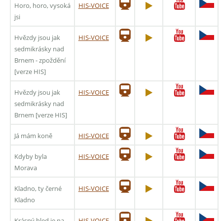
Horo, horo, vysoká
HIS-VOICE
jsi
Hvězdy jsou jak
HIS-VOICE
sedmikrásky nad
Brnem - zpoždění
[verze HIS]
Hvězdy jsou jak
HIS-VOICE
sedmikrásky nad
Brnem [verze HIS]
Já mám koně
HIS-VOICE
Kdyby byla
HIS-VOICE
Morava
Kladno, ty černé
HIS-VOICE
Kladno
Krásný hled je na
HIS-VOICE