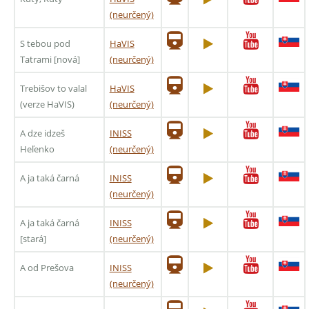
(neurčený)
S tebou pod
HaVIS
Tatrami [nová]
(neurčený)
Trebišov to valal
HaVIS
(verze HaVIS)
(neurčený)
A dze idzeš
INISS
Heľenko
(neurčený)
A ja taká čarná
INISS
(neurčený)
A ja taká čarná
INISS
[stará]
(neurčený)
A od Prešova
INISS
(neurčený)