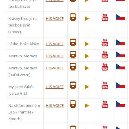
ten boží svět
Krásný hled je na
HIS-VOICE
ten boží svět
(konec)
Lásko, bože, lásko
HIS-VOICE
Moravo, Moravo
HIS-VOICE
Moravo, Moravo
HIS-VOICE
[noční verze]
My jsme Valaši
HIS-VOICE
[verze HIS]
Na stříbropěnném
HIS-VOICE
Labi (František
Kmoch)