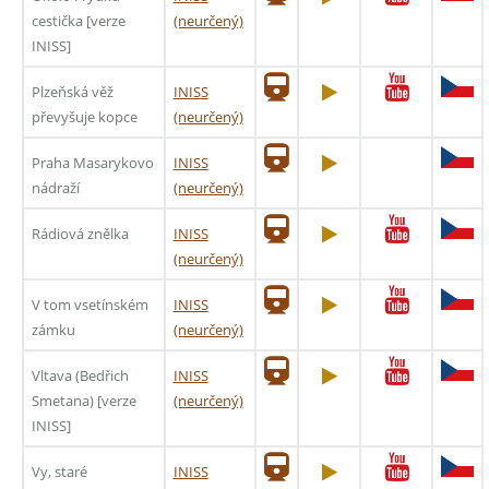
cestička [verze
(neurčený)
INISS]
Plzeňská věž
INISS
převyšuje kopce
(neurčený)
Praha Masarykovo
INISS
nádraží
(neurčený)
Rádiová znělka
INISS
(neurčený)
V tom vsetínském
INISS
zámku
(neurčený)
Vltava (Bedřich
INISS
Smetana) [verze
(neurčený)
INISS]
Vy, staré
INISS