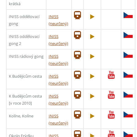
krátká
INISS oddělovací
INISS
gong
(neurčený)
INISS oddělovací
INISS
gong 2
(neurčený)
INISS rádiový gong
INISS
(neurčený)
K Budějicům cesta
INISS
(neurčený)
K Budějicům cesta
INISS
[v roce 2010]
(neurčený)
Kolíne, Kolíne
INISS
(neurčený)
Okolo Frýdku
INISS