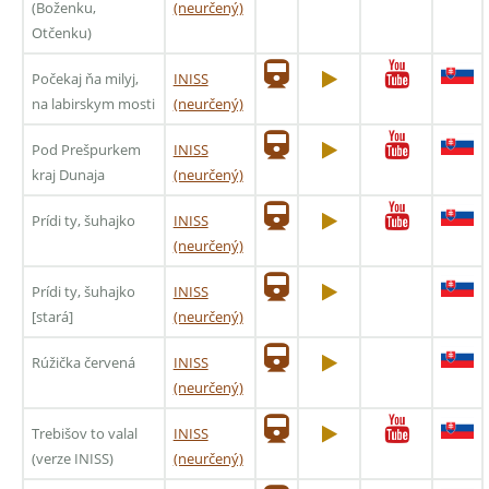
(Boženku,
(neurčený)
Otčenku)
Počekaj ňa milyj,
INISS
na labirskym mosti
(neurčený)
Pod Prešpurkem
INISS
kraj Dunaja
(neurčený)
Prídi ty, šuhajko
INISS
(neurčený)
Prídi ty, šuhajko
INISS
[stará]
(neurčený)
Rúžička červená
INISS
(neurčený)
Trebišov to valal
INISS
(verze INISS)
(neurčený)