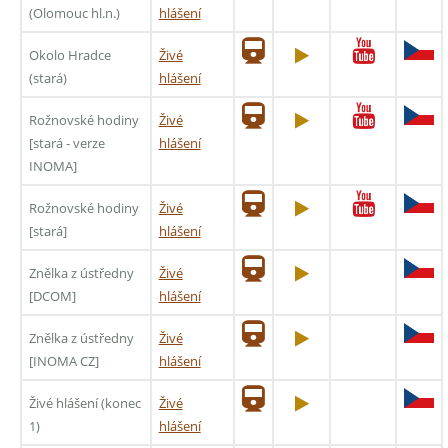
(Olomouc hl.n.)
hlášení
Okolo Hradce
Živé
(stará)
hlášení
Rožnovské hodiny
Živé
[stará - verze
hlášení
INOMA]
Rožnovské hodiny
Živé
[stará]
hlášení
Znělka z ústředny
Živé
[DCOM]
hlášení
Znělka z ústředny
Živé
[INOMA CZ]
hlášení
Živé hlášení (konec
Živé
1)
hlášení