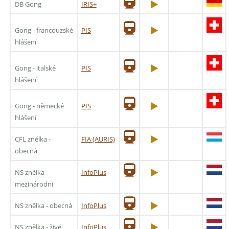
DB Gong
IRIS+
Gong - francouzské
PIS
hlášení
Gong - italské
PIS
hlášení
Gong - německé
PIS
hlášení
CFL znělka -
FIA (AURIS)
obecná
NS znělka -
InfoPlus
mezinárodní
NS znělka - obecná
InfoPlus
NS znělka - živé
InfoPlus