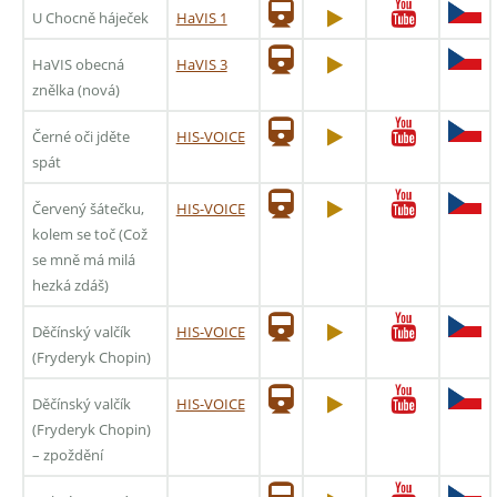
U Chocně háječek
HaVIS 1
HaVIS obecná
HaVIS 3
znělka (nová)
Černé oči jděte
HIS-VOICE
spát
Červený šátečku,
HIS-VOICE
kolem se toč (Což
se mně má milá
hezká zdáš)
Děčínský valčík
HIS-VOICE
(Fryderyk Chopin)
Děčínský valčík
HIS-VOICE
(Fryderyk Chopin)
– zpoždění