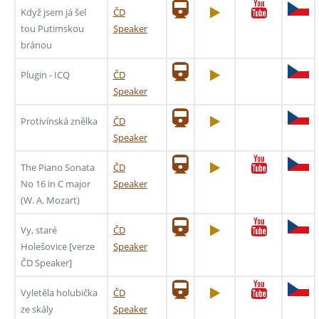
Když jsem já šel
ČD
tou Putimskou
Speaker
bránou
Plugin - ICQ
ČD
Speaker
Protivínská znělka
ČD
Speaker
The Piano Sonata
ČD
No 16 in C major
Speaker
(W. A. Mozart)
Vy, staré
ČD
Holešovice [verze
Speaker
ČD Speaker]
Vyletěla holubička
ČD
ze skály
Speaker