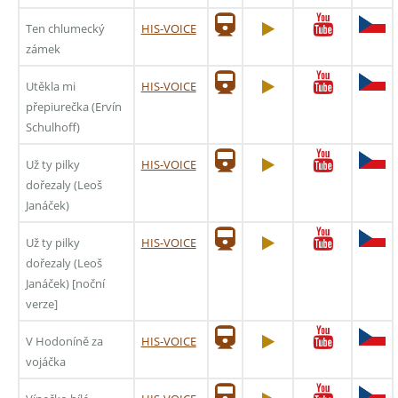
Ten chlumecký
HIS-VOICE
zámek
Utěkla mi
HIS-VOICE
přepiurečka (Ervín
Schulhoff)
Už ty pilky
HIS-VOICE
dořezaly (Leoš
Janáček)
Už ty pilky
HIS-VOICE
dořezaly (Leoš
Janáček) [noční
verze]
V Hodoníně za
HIS-VOICE
vojáčka