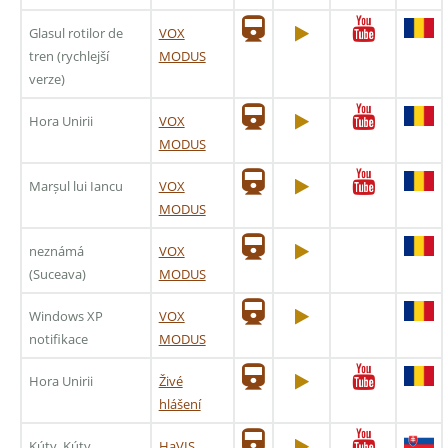
Glasul rotilor de
VOX
tren (rychlejší
MODUS
verze)
Hora Unirii
VOX
MODUS
Marșul lui Iancu
VOX
MODUS
neznámá
VOX
(Suceava)
MODUS
Windows XP
VOX
notifikace
MODUS
Hora Unirii
Živé
hlášení
Kúty, Kúty
HaVIS