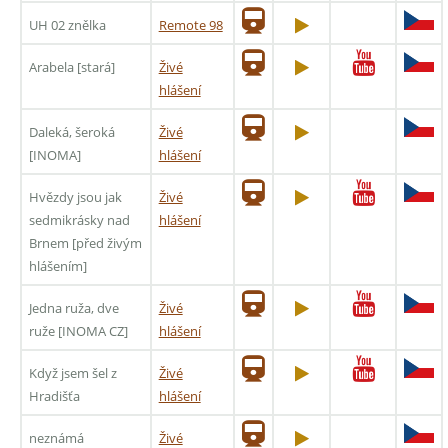
UH 02 znělka
Remote 98
Arabela [stará]
Živé
hlášení
Daleká, šeroká
Živé
[INOMA]
hlášení
Hvězdy jsou jak
Živé
sedmikrásky nad
hlášení
Brnem [před živým
hlášením]
Jedna ruža, dve
Živé
ruže [INOMA CZ]
hlášení
Když jsem šel z
Živé
Hradišťa
hlášení
neznámá
Živé