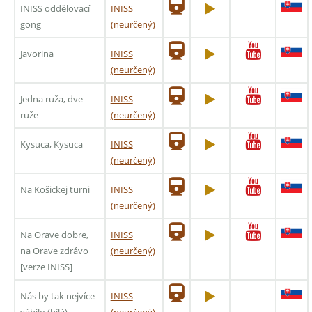
INISS oddělovací
INISS
gong
(neurčený)
Javorina
INISS
(neurčený)
Jedna ruža, dve
INISS
ruže
(neurčený)
Kysuca, Kysuca
INISS
(neurčený)
Na Košickej turni
INISS
(neurčený)
Na Orave dobre,
INISS
na Orave zdrávo
(neurčený)
[verze INISS]
Nás by tak nejvíce
INISS
vábilo (bílá)
(neurčený)