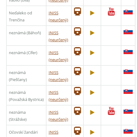
Neďaleko od
INISS
Trenčína
(neurčený)
neznámá (Báhoň)
INISS
(neurčený)
neznámá (Cífer)
INISS
(neurčený)
neznámá
INISS
(Piešťany)
(neurčený)
neznámá
INISS
(Považská Bystrica)
(neurčený)
neznáma
INISS
(Strážske)
(neurčený)
Očovskí žandári
INISS