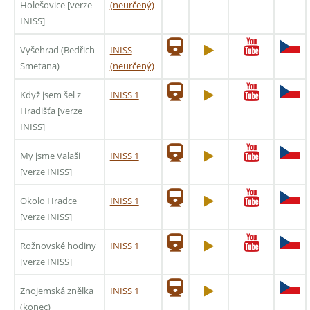
Holešovice [verze
(neurčený)
INISS]
Vyšehrad (Bedřich
INISS
Smetana)
(neurčený)
Když jsem šel z
INISS 1
Hradišťa [verze
INISS]
My jsme Valaši
INISS 1
[verze INISS]
Okolo Hradce
INISS 1
[verze INISS]
Rožnovské hodiny
INISS 1
[verze INISS]
Znojemská znělka
INISS 1
(konec)