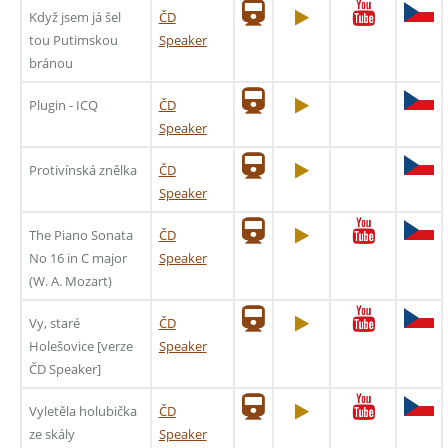
Když jsem já šel
ČD
tou Putimskou
Speaker
bránou
Plugin - ICQ
ČD
Speaker
Protivínská znělka
ČD
Speaker
The Piano Sonata
ČD
No 16 in C major
Speaker
(W. A. Mozart)
Vy, staré
ČD
Holešovice [verze
Speaker
ČD Speaker]
Vyletěla holubička
ČD
ze skály
Speaker