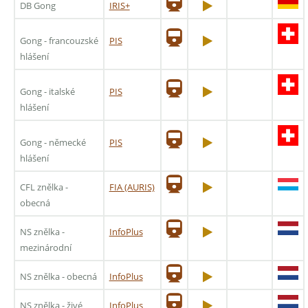
DB Gong
IRIS+
Gong - francouzské
PIS
hlášení
Gong - italské
PIS
hlášení
Gong - německé
PIS
hlášení
CFL znělka -
FIA (AURIS)
obecná
NS znělka -
InfoPlus
mezinárodní
NS znělka - obecná
InfoPlus
NS znělka - živé
InfoPlus