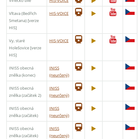
Vínečko bílé
HIS-VOICE
Vltava (Bedřich
HIS-VOICE
Smetana) [verze
HIS]
Vy, staré
HIS-VOICE
Holešovice [verze
HIS]
INISS obecná
INISS
znělka (konec)
(neurčený)
INISS obecná
INISS
znělka (začátek 2)
(neurčený)
INISS obecná
INISS
znělka (začátek)
(neurčený)
INISS obecná
INISS
znělka (začátek)
(neurčený)