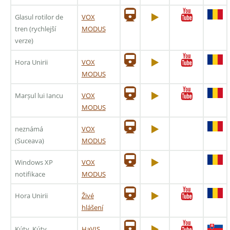
Glasul rotilor de
VOX
tren (rychlejší
MODUS
verze)
Hora Unirii
VOX
MODUS
Marșul lui Iancu
VOX
MODUS
neznámá
VOX
(Suceava)
MODUS
Windows XP
VOX
notifikace
MODUS
Hora Unirii
Živé
hlášení
Kúty, Kúty
HaVIS