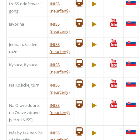
INISS oddělovací
INISS
gong
(neurčený)
Javorina
INISS
(neurčený)
Jedna ruža, dve
INISS
ruže
(neurčený)
Kysuca, Kysuca
INISS
(neurčený)
Na Košickej turni
INISS
(neurčený)
Na Orave dobre,
INISS
na Orave zdrávo
(neurčený)
[verze INISS]
Nás by tak nejvíce
INISS
vábilo (bílá)
(neurčený)