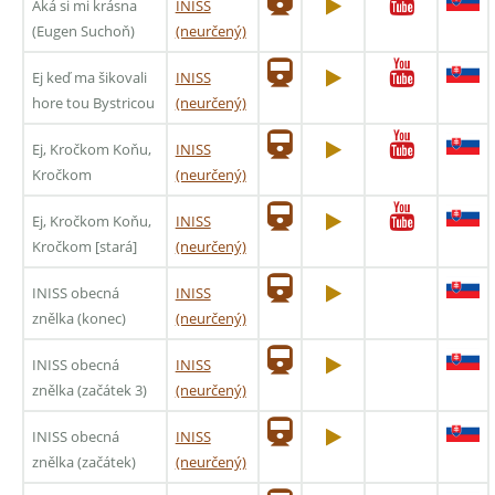
Aká si mi krásna
INISS
(Eugen Suchoň)
(neurčený)
Ej keď ma šikovali
INISS
hore tou Bystricou
(neurčený)
Ej, Kročkom Koňu,
INISS
Kročkom
(neurčený)
Ej, Kročkom Koňu,
INISS
Kročkom [stará]
(neurčený)
INISS obecná
INISS
znělka (konec)
(neurčený)
INISS obecná
INISS
znělka (začátek 3)
(neurčený)
INISS obecná
INISS
znělka (začátek)
(neurčený)