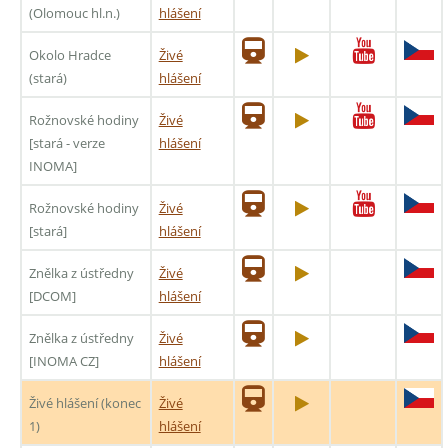
(Olomouc hl.n.)
hlášení
Okolo Hradce
Živé
(stará)
hlášení
Rožnovské hodiny
Živé
[stará - verze
hlášení
INOMA]
Rožnovské hodiny
Živé
[stará]
hlášení
Znělka z ústředny
Živé
[DCOM]
hlášení
Znělka z ústředny
Živé
[INOMA CZ]
hlášení
Živé hlášení (konec
Živé
1)
hlášení