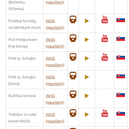
(Boženku,
(neurčený)
Otčenku)
Počekaj ňa milyj,
INISS
na labirskym mosti
(neurčený)
Pod Prešpurkem
INISS
kraj Dunaja
(neurčený)
Prídi ty, šuhajko
INISS
(neurčený)
Prídi ty, šuhajko
INISS
[stará]
(neurčený)
Rúžička červená
INISS
(neurčený)
Trebišov to valal
INISS
(verze INISS)
(neurčený)