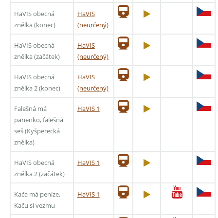
HaVIS obecná
HaVIS
znělka (konec)
(neurčený)
HaVIS obecná
HaVIS
znělka (začátek)
(neurčený)
HaVIS obecná
HaVIS
znělka 2 (konec)
(neurčený)
Falešná má
HaVIS 1
panenko, falešná
seš (Kyšperecká
znělka)
HaVIS obecná
HaVIS 1
znělka 2 (začátek)
Kača má peníze,
HaVIS 1
Kaču si vezmu