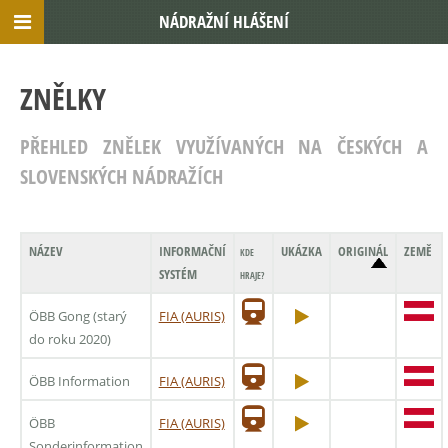
NÁDRAŽNÍ HLÁŠENÍ
ZNĚLKY
PŘEHLED ZNĚLEK VYUŽÍVANÝCH NA ČESKÝCH A
SLOVENSKÝCH NÁDRAŽÍCH
NÁZEV
INFORMAČNÍ
UKÁZKA
ORIGINÁL
ZEMĚ
KDE
SYSTÉM
HRAJE?
ÖBB Gong (starý
FIA (AURIS)
do roku 2020)
ÖBB Information
FIA (AURIS)
ÖBB
FIA (AURIS)
Sonderinformation