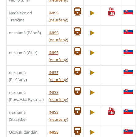
Neďaleko od
INISS
Trenčína
(neurčený)
neznámá (Báhoň)
INISS
(neurčený)
neznámá (Cífer)
INISS
(neurčený)
neznámá
INISS
(Piešťany)
(neurčený)
neznámá
INISS
(Považská Bystrica)
(neurčený)
neznáma
INISS
(Strážske)
(neurčený)
Očovskí žandári
INISS