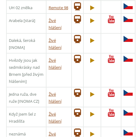
UH 02 znělka
Remote 98
Arabela [stará]
Živé
hlášení
Daleká, šeroká
Živé
[INOMA]
hlášení
Hvězdy jsou jak
Živé
sedmikrásky nad
hlášení
Brnem [před živým
hlášením]
Jedna ruža, dve
Živé
ruže [INOMA CZ]
hlášení
Když jsem šel z
Živé
Hradišťa
hlášení
neznámá
Živé