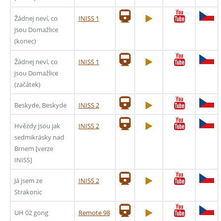
Žádnej neví, co
INISS 1
jsou Domažlice
(konec)
Žádnej neví, co
INISS 1
jsou Domažlice
(začátek)
Beskyde, Beskyde
INISS 2
Hvězdy jsou jak
INISS 2
sedmikrásky nad
Brnem [verze
INISS]
Já jsem ze
INISS 2
Strakonic
UH 02 gong
Remote 98