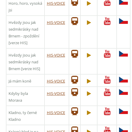
Horo, horo, vysoká
HIS-VOICE
jsi
Hvězdy jsou jak
HIS-VOICE
sedmikrásky nad
Brnem - zpoždění
[verze HIS]
Hvězdy jsou jak
HIS-VOICE
sedmikrásky nad
Brnem [verze HIS]
Já mám koně
HIS-VOICE
Kdyby byla
HIS-VOICE
Morava
Kladno, ty černé
HIS-VOICE
Kladno
Krásný hled je na
HIS-VOICE