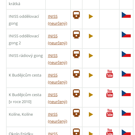
krátká
INISS oddělovací
INISS
gong
(neurčený)
INISS oddělovací
INISS
gong 2
(neurčený)
INISS rádiový gong
INISS
(neurčený)
K Budějicům cesta
INISS
(neurčený)
K Budějicům cesta
INISS
[v roce 2010]
(neurčený)
Kolíne, Kolíne
INISS
(neurčený)
Okolo Frýdku
INISS