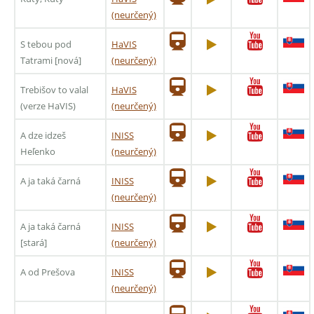
(neurčený)
S tebou pod
HaVIS
Tatrami [nová]
(neurčený)
Trebišov to valal
HaVIS
(verze HaVIS)
(neurčený)
A dze idzeš
INISS
Heľenko
(neurčený)
A ja taká čarná
INISS
(neurčený)
A ja taká čarná
INISS
[stará]
(neurčený)
A od Prešova
INISS
(neurčený)