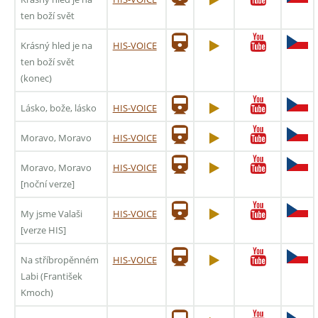
ten boží svět
Krásný hled je na
HIS-VOICE
ten boží svět
(konec)
Lásko, bože, lásko
HIS-VOICE
Moravo, Moravo
HIS-VOICE
Moravo, Moravo
HIS-VOICE
[noční verze]
My jsme Valaši
HIS-VOICE
[verze HIS]
Na stříbropěnném
HIS-VOICE
Labi (František
Kmoch)