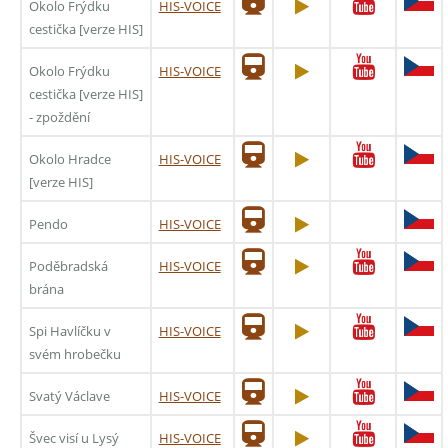
Okolo Frýdku
HIS-VOICE
cestička [verze HIS]
Okolo Frýdku
HIS-VOICE
cestička [verze HIS]
- zpoždění
Okolo Hradce
HIS-VOICE
[verze HIS]
Pendo
HIS-VOICE
Poděbradská
HIS-VOICE
brána
Spi Havlíčku v
HIS-VOICE
svém hrobečku
Svatý Václave
HIS-VOICE
Švec visí u Lysý
HIS-VOICE