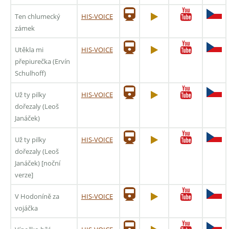
Ten chlumecký
HIS-VOICE
zámek
Utěkla mi
HIS-VOICE
přepiurečka (Ervín
Schulhoff)
Už ty pilky
HIS-VOICE
dořezaly (Leoš
Janáček)
Už ty pilky
HIS-VOICE
dořezaly (Leoš
Janáček) [noční
verze]
V Hodoníně za
HIS-VOICE
vojáčka