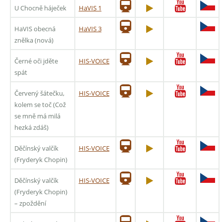
U Chocně háječek
HaVIS 1
HaVIS obecná
HaVIS 3
znělka (nová)
Černé oči jděte
HIS-VOICE
spát
Červený šátečku,
HIS-VOICE
kolem se toč (Což
se mně má milá
hezká zdáš)
Děčínský valčík
HIS-VOICE
(Fryderyk Chopin)
Děčínský valčík
HIS-VOICE
(Fryderyk Chopin)
– zpoždění