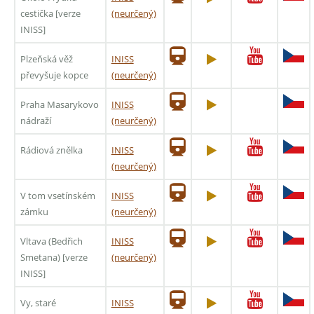
cestička [verze
(neurčený)
INISS]
Plzeňská věž
INISS
převyšuje kopce
(neurčený)
Praha Masarykovo
INISS
nádraží
(neurčený)
Rádiová znělka
INISS
(neurčený)
V tom vsetínském
INISS
zámku
(neurčený)
Vltava (Bedřich
INISS
Smetana) [verze
(neurčený)
INISS]
Vy, staré
INISS